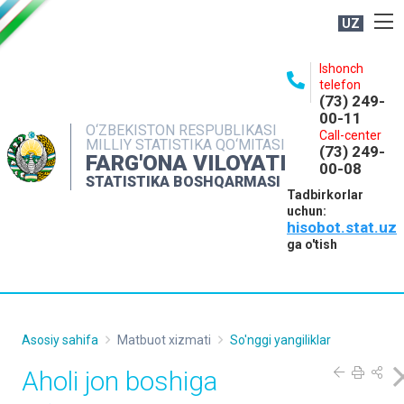
UZ
BOSHQARMA HAQIDA
Ishonch
telefon
OCHIQ MA'LUMOTLAR
(73) 249-
00-11
NASHRLAR
O‘ZBEKISTON RESPUBLIKASI
Call-center
MILLIY STATISTIKA QO‘MITASI
(73) 249-
INTERAKTIV XIZMATLAR
FARG'ONA VILOYATI
00-08
STATISTIKA BOSHQARMASI
MATBUOT XIZMATI
Tadbirkorlar
uchun:
MUROJAATLAR
hisobot.stat.uz
KONTAKTLAR
ga o'tish
Asosiy sahifa
Matbuot xizmati
So'nggi yangiliklar
Aholi jon boshiga