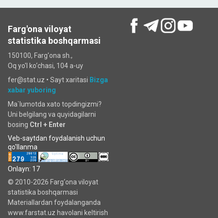
Farg'ona viloyat
statistika boshqarmasi
150100, Farg'ona sh.,
Oq yo'l ko‘chаsi, 104 a-uy
fer@stat.uz •
Sayt xaritasi
Bizga
xabar yuboring
Ma`lumotda xato topdingizmi?
Uni belgilang va quyidagilarni
bosing
Ctrl + Enter
Veb-saytdan foydalanish uchun
qo'llanma
Onlayn: 17
© 2010-2026 Farg‘ona viloyat
statistika boshqarmasi
Materiallardan foydalanganda
www.farstat.uz havolani keltirish