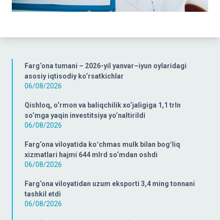
Farg‘ona tumani – 2026-yil yanvar–iyun oylaridagi
asosiy iqtisodiy ko‘rsatkichlar
06/08/2026
Qishloq, o‘rmon va baliqchilik xo‘jaligiga 1,1 trln
so‘mga yaqin investitsiya yo‘naltirildi
06/08/2026
Farg‘ona viloyatida koʻchmas mulk bilan bogʻliq
xizmatlari hajmi 644 mlrd so‘mdan oshdi
06/08/2026
Farg‘ona viloyatidan uzum eksporti 3,4 ming tonnani
tashkil etdi
06/08/2026