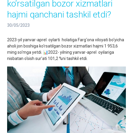
ko‘rsatilgan bozor xizmatlari
hajmi qanchani tashkil etdi?
30/05/2023
2023-yil yanvar-aprel oylarti holatiga Farg‘ona viloyati bo‘yicha
aholi jon boshiga ko‘rsatilgan bozor xizmatlari hajmi 1 953,6
ming so‘mga yetdi. 📊2022- yilning yanvar-aprel oyilariga
nisbatan o‘sish sur’ati 101,2 %ni tashkil etdi.