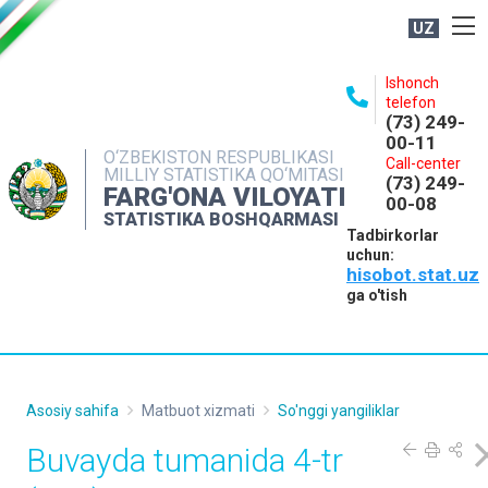
UZ
BOSHQARMA HAQIDA
Ishonch
telefon
OCHIQ MA'LUMOTLAR
(73) 249-
00-11
NASHRLAR
O‘ZBEKISTON RESPUBLIKASI
Call-center
MILLIY STATISTIKA QO‘MITASI
(73) 249-
INTERAKTIV XIZMATLAR
FARG'ONA VILOYATI
00-08
STATISTIKA BOSHQARMASI
MATBUOT XIZMATI
Tadbirkorlar
uchun:
MUROJAATLAR
hisobot.stat.uz
KONTAKTLAR
ga o'tish
Asosiy sahifa
Matbuot xizmati
So'nggi yangiliklar
Buvayda tumanida 4-tr