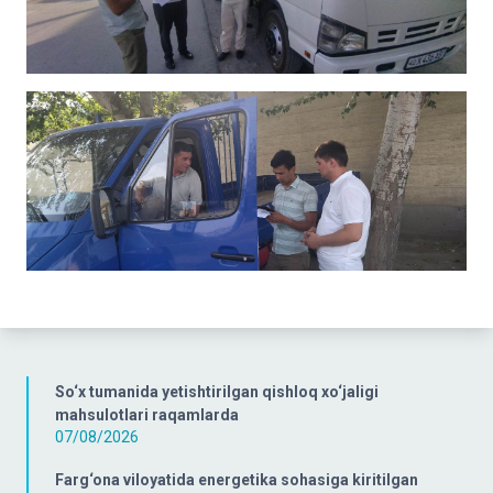
So‘x tumanida yetishtirilgan qishloq xo‘jaligi
mahsulotlari raqamlarda
07/08/2026
Farg‘ona viloyatida energetika sohasiga kiritilgan