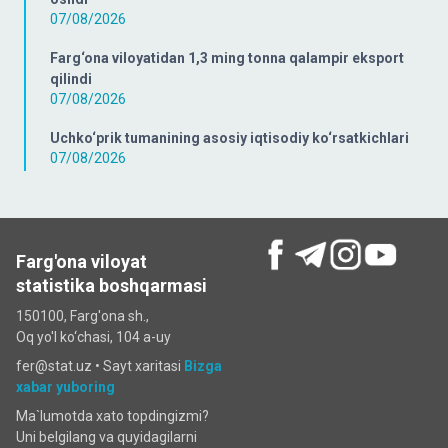
07/08/2026
Farg‘ona viloyatidan 1,3 ming tonna qalampir eksport
qilindi
07/08/2026
Uchko‘prik tumanining asosiy iqtisodiy ko‘rsatkichlari
07/08/2026
Farg'ona viloyat
statistika boshqarmasi
150100, Farg'ona sh.,
Oq yo'l ko‘chаsi, 104 a-uy
fer@stat.uz •
Sayt xaritasi
Bizga
xabar yuboring
Ma`lumotda xato topdingizmi?
Uni belgilang va quyidagilarni