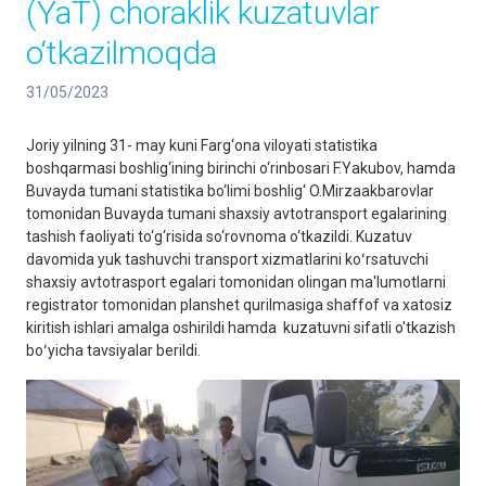
(YaT) choraklik kuzatuvlar
o‘tkazilmoqda
31/05/2023
Joriy yilning 31- may kuni Farg‘ona viloyati statistika
boshqarmasi boshlig‘ining birinchi o‘rinbosari F.Yakubov, hamda
Buvayda tumani statistika bo‘limi boshlig‘ O.Mirzaakbarovlar
tomonidan Buvayda tumani shaxsiy avtotransport egalarining
tashish faoliyati to‘g‘risida so‘rovnoma o‘tkazildi. Kuzatuv
davomida yuk tashuvchi transport xizmatlarini koʻrsatuvchi
shaxsiy avtotrasport egalari tomonidan olingan ma'lumotlarni
registrator tomonidan planshet qurilmasiga shaffof va xatosiz
kiritish ishlari amalga oshirildi hamda kuzatuvni sifatli o'tkazish
boʻyicha tavsiyalar berildi.