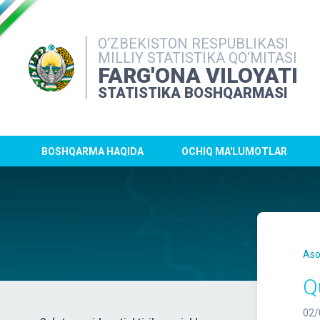
O‘ZBEKISTON RESPUBLIKASI
MILLIY STATISTIKA QO‘MITASI
FARG'ONA VILOYATI
STATISTIKA BOSHQARMASI
BOSHQARMA HAQIDA
OCHIQ MA'LUMOTLAR
Aso
Q
02/