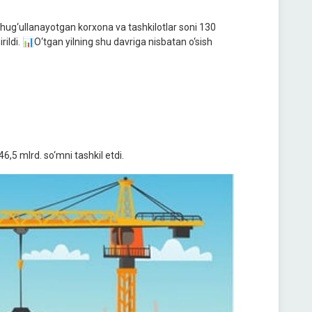
 shug‘ullanayotgan korxona va tashkilotlar soni 130
irildi. 📊O‘tgan yilning shu davriga nisbatan o‘sish
,5 mlrd. so‘mni tashkil etdi.