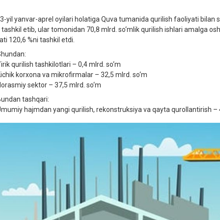
3-yil yanvar-aprel oyilari holatiga Quva tumanida qurilish faoliyati bilan
 tashkil etib, ular tomonidan 70,8 mlrd. so‘mlik qurilish ishlari amalga osh
ati 120,6 %ni tashkil etdi.
hundan:
rik qurilish tashkilotlari – 0,4 mlrd. so‘m
ichik korxona va mikrofirmalar – 32,5 mlrd. so‘m
orasmiy sektor – 37,5 mlrd. so‘m
undan tashqari:
mumiy hajmdan yangi qurilish, rekonstruksiya va qayta qurollantirish – 46