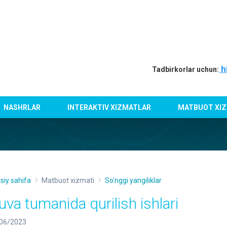
h
Tadbirkorlar uchun:
NASHRLAR
INTERAKTIV XIZMATLAR
MATBUOT XIZ
siy sahifa
Matbuot xizmati
So'nggi yangiliklar
uva tumanida qurilish ishlari
06/2023