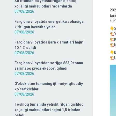
So‘x tumanida yetishtirilgan qishloq
xo‘jaligi mahsulotlari raqamlarda
202
07/08/2026
tani
sur’
Farg‘ona viloyatida energetika sohasiga
kiritilgan investitsiyalar
👇S
07/08/2026
🏗Yi
🏗K
Farg‘ona viloyatida ijara xizmatlari hajmi
🏗N
10,1 % oshdi
👇B
07/08/2026
🏗U
Farg‘ona viloyatidan xorijga 883,9 tonna
sarimsoq piyoz eksport qilindi
07/08/2026
O‘zbekiston tumaning ijtimoiy-iqtisodiy
ko‘rsatkichlari
07/08/2026
Toshloq tumanida yetishtirilgan qishloq
xo‘jaligi mahsulotlari hajmi 1,5 trlndan
oshdi