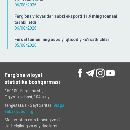
06/08/2026
Farg‘ona viloyatidan sabzi eksporti 11,9 ming tonnani
tashkil etdi
06/08/2026
Furqat tumanining asosiy iqtisodiy ko‘rsatkichlari
05/08/2026
Farg'ona viloyat
statistika boshqarmasi
150100, Farg'ona sh.,
Oq yo'l ko‘chаsi, 104 a-uy
fer@stat.uz •
Sayt xaritasi
Bizga
xabar yuboring
Ma`lumotda xato topdingizmi?
Uni belgilang va quyidagilarni