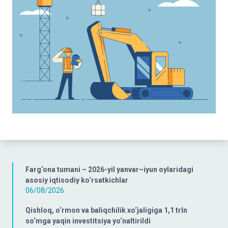
Farg‘ona tumani – 2026-yil yanvar–iyun oylaridagi
asosiy iqtisodiy ko‘rsatkichlar
06/08/2026
Qishloq, o‘rmon va baliqchilik xo‘jaligiga 1,1 trln
so‘mga yaqin investitsiya yo‘naltirildi