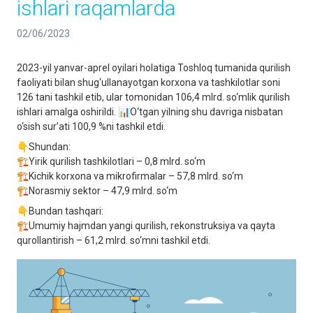
ishlari raqamlarda
02/06/2023
2023-yil yanvar-aprel oyilari holatiga Toshloq tumanida qurilish
faoliyati bilan shug‘ullanayotgan korxona va tashkilotlar soni
126 tani tashkil etib, ular tomonidan 106,4 mlrd. so‘mlik qurilish
ishlari amalga oshirildi. 📊O‘tgan yilning shu davriga nisbatan
o‘sish sur’ati 100,9 %ni tashkil etdi.
👇Shundan:
🏗Yirik qurilish tashkilotlari – 0,8 mlrd. so‘m
🏗Kichik korxona va mikrofirmalar – 57,8 mlrd. so‘m
🏗Norasmiy sektor – 47,9 mlrd. so‘m
👇Bundan tashqari:
🏗Umumiy hajmdan yangi qurilish, rekonstruksiya va qayta
qurollantirish – 61,2 mlrd. so‘mni tashkil etdi.