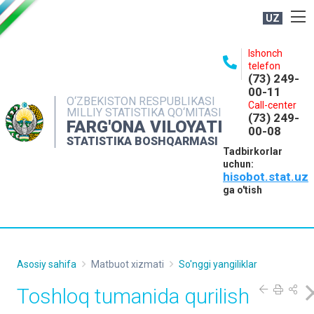
UZ
BOSHQARMA HAQIDA
Ishonch
telefon
OCHIQ MA'LUMOTLAR
(73) 249-
00-11
NASHRLAR
O‘ZBEKISTON RESPUBLIKASI
Call-center
MILLIY STATISTIKA QO‘MITASI
(73) 249-
INTERAKTIV XIZMATLAR
FARG'ONA VILOYATI
00-08
STATISTIKA BOSHQARMASI
MATBUOT XIZMATI
Tadbirkorlar
uchun:
MUROJAATLAR
hisobot.stat.uz
KONTAKTLAR
ga o'tish
Asosiy sahifa
Matbuot xizmati
So'nggi yangiliklar
Toshloq tumanida qurilish