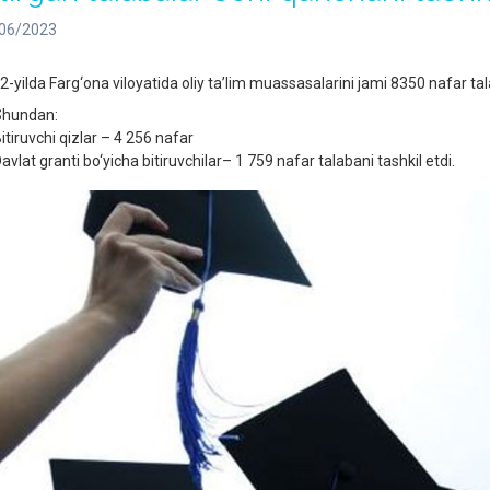
06/2023
2-yilda Farg‘ona viloyatida oliy ta’lim muassasalarini jami 8350 nafar ta
hundan:
Bitiruvchi qizlar – 4 256 nafar
Davlat granti bo‘yicha bitiruvchilar– 1 759 nafar talabani tashkil etdi.