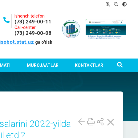
Ishonch telefon
(73) 249-00-11
Call-center
(73) 249-00-08
isobot.stat.uz
ga o'tish
MATI
MUROJAATLAR
KONTAKTLAR
salarini 2022-yilda
l etdi?