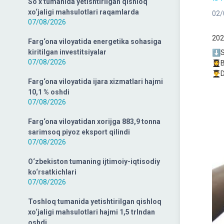
So‘x tumanida yetishtirilgan qishloq
xo‘jaligi mahsulotlari raqamlarda
02/
07/08/2026
202
Farg‘ona viloyatida energetika sohasiga
kiritilgan investitsiyalar
⬇️S
07/08/2026
👩‍
👨‍
Farg‘ona viloyatida ijara xizmatlari hajmi
10,1 % oshdi
07/08/2026
Farg‘ona viloyatidan xorijga 883,9 tonna
sarimsoq piyoz eksport qilindi
07/08/2026
O‘zbekiston tumaning ijtimoiy-iqtisodiy
ko‘rsatkichlari
07/08/2026
Toshloq tumanida yetishtirilgan qishloq
xo‘jaligi mahsulotlari hajmi 1,5 trlndan
oshdi