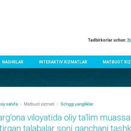
h
Tadbirkorlar uchun:
NASHRLAR
INTERAKTIV XIZMATLAR
MATBUOT XIZ
siy sahifa
Matbuot xizmati
So'nggi yangiliklar
arg‘ona viloyatida oliy ta’lim muassa
itirgan talabalar soni qanchani tashki