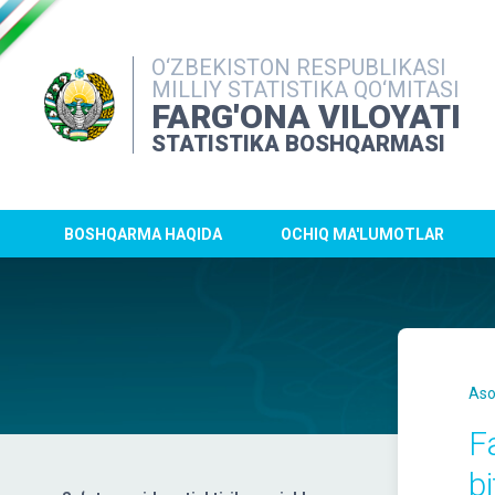
O‘ZBEKISTON RESPUBLIKASI
MILLIY STATISTIKA QO‘MITASI
FARG'ONA VILOYATI
STATISTIKA BOSHQARMASI
BOSHQARMA HAQIDA
OCHIQ MA'LUMOTLAR
Aso
F
b