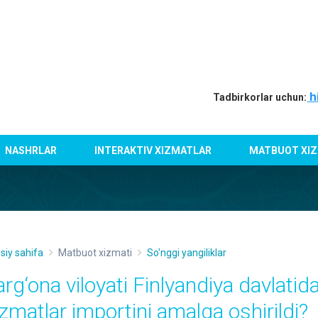
h
Tadbirkorlar uchun:
NASHRLAR
INTERAKTIV XIZMATLAR
MATBUOT XIZ
siy sahifa
Matbuot xizmati
So'nggi yangiliklar
arg‘ona viloyati Finlyandiya davlati
izmatlar importini amalga oshirildi?