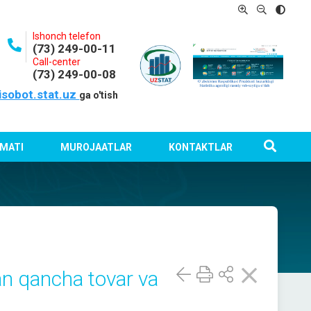
Ishonch telefon
(73) 249-00-11
Call-center
(73) 249-00-08
isobot.stat.uz
ga o'tish
MATI
MUROJAATLAR
KONTAKTLAR
dan qancha tovar va