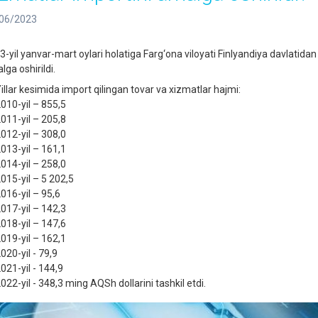
06/2023
3-yil yanvar-mart oylari holatiga Farg‘ona viloyati Finlyandiya davlatida
ga oshirildi.
illar kesimida import qilingan tovar va xizmatlar hajmi:
010-yil – 855,5
011-yil – 205,8
012-yil – 308,0
013-yil – 161,1
014-yil – 258,0
015-yil – 5 202,5
016-yil – 95,6
017-yil – 142,3
018-yil – 147,6
019-yil – 162,1
020-yil - 79,9
021-yil - 144,9
022-yil - 348,3 ming AQSh dollarini tashkil etdi.