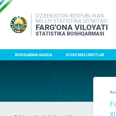
O‘ZBEKISTON RESPUBLIKASI
MILLIY STATISTIKA QO‘MITASI
FARG'ONA VILOYATI
STATISTIKA BOSHQARMASI
BOSHQARMA HAQIDA
OCHIQ MA'LUMOTLAR
Aso
F
x