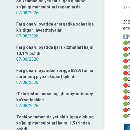
So‘x tumanida yetishtirilgan qishloq
xo‘jaligi mahsulotlari raqamlarda
15/
07/08/2026
202
Farg‘ona viloyatida energetika sohasiga
amal
kiritilgan investitsiyalar
07/08/2026
⬇️Y
🟢2
Farg‘ona viloyatida ijara xizmatlari hajmi
🔴2
10,1 % oshdi
🟢2
07/08/2026
🔴2
🟢2
Farg‘ona viloyatidan xorijga 883,9 tonna
🔴2
sarimsoq piyoz eksport qilindi
🟢2
07/08/2026
🔴2
🟢2
O‘zbekiston tumaning ijtimoiy-iqtisodiy
🔴2
ko‘rsatkichlari
🟢2
07/08/2026
🔴2
🟢2
Toshloq tumanida yetishtirilgan qishloq
xo‘jaligi mahsulotlari hajmi 1,5 trlndan
oshdi