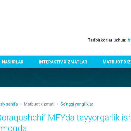
h
Tadbirkorlar uchun:
NASHRLAR
INTERAKTIV XIZMATLAR
MATBUOT XIZ
siy sahifa
Matbuot xizmati
So'nggi yangiliklar
Qoraqushchi” MFYda tayyorgarlik is
tmoqda