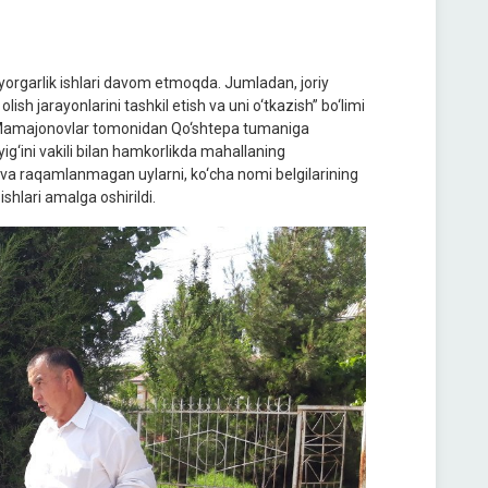
yorgarlik ishlari davom etmoqda. Jumladan, joriy
ish jarayonlarini tashkil etish va uni o‘tkazish” bo‘limi
‘.Mamajonovlar tomonidan Qo‘shtepa tumaniga
yig‘ini vakili bilan hamkorlikda mahallaning
an va raqamlanmagan uylarni, ko‘cha nomi belgilarining
shlari amalga oshirildi.