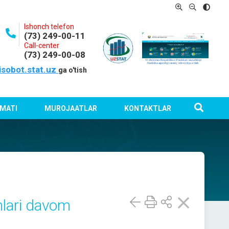
Ishonch telefon
(73) 249-00-11
Call-center
(73) 249-00-08
isobot.stat.uz
ga o'tish
MATI
MUROJAATLAR
KONTAKTLAR
hlari davom