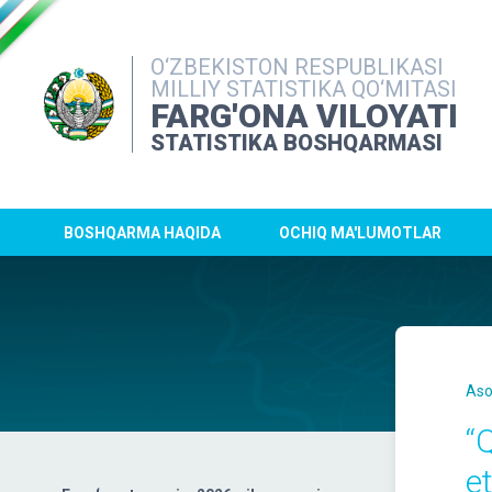
O‘ZBEKISTON RESPUBLIKASI
MILLIY STATISTIKA QO‘MITASI
FARG'ONA VILOYATI
STATISTIKA BOSHQARMASI
BOSHQARMA HAQIDA
OCHIQ MA'LUMOTLAR
Aso
“
e