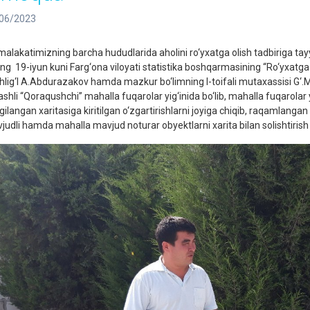
06/2023
alakatimizning barcha hududlarida aholini ro‘yxatga olish tadbiriga tay
ing 19-iyun kuni Farg‘ona viloyati statistika boshqarmasining “Ro‘yxatga ol
hlig‘I A.Abdurazakov hamda mazkur bo‘limning I-toifali mutaxassisi G
ashli “Qoraqushchi” mahalla fuqarolar yig‘inida bo‘lib, mahalla fuqarolar 
gilangan xaritasiga kiritilgan o‘zgartirishlarni joyiga chiqib, raqamlang
judli hamda mahalla mavjud noturar obyektlarni xarita bilan solishtirish i