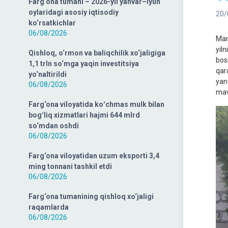
Farg‘ona tumani – 2026-yil yanvar–iyun
oylaridagi asosiy iqtisodiy
20/
ko‘rsatkichlar
06/08/2026
Mam
yiln
Qishloq, o‘rmon va baliqchilik xo‘jaligiga
bos
1,1 trln so‘mga yaqin investitsiya
qar
yo‘naltirildi
yan
06/08/2026
mav
Farg‘ona viloyatida koʻchmas mulk bilan
bogʻliq xizmatlari hajmi 644 mlrd
so‘mdan oshdi
06/08/2026
Farg‘ona viloyatidan uzum eksporti 3,4
ming tonnani tashkil etdi
06/08/2026
Farg‘ona tumanining qishloq xo‘jaligi
raqamlarda
06/08/2026