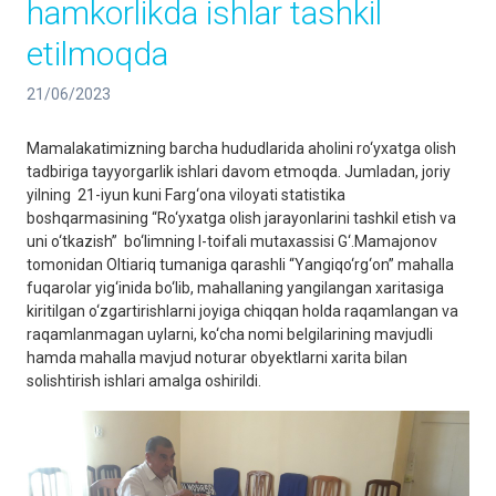
hamkorlikda ishlar tashkil
etilmoqda
21/06/2023
Mamalakatimizning barcha hududlarida aholini ro‘yxatga olish
tadbiriga tayyorgarlik ishlari davom etmoqda. Jumladan, joriy
yilning 21-iyun kuni Farg‘ona viloyati statistika
boshqarmasining “Ro‘yxatga olish jarayonlarini tashkil etish va
uni o‘tkazish” bo‘limning I-toifali mutaxassisi G‘.Mamajonov
tomonidan Oltiariq tumaniga qarashli “Yangiqo‘rg‘on” mahalla
fuqarolar yig‘inida bo‘lib, mahallaning yangilangan xaritasiga
kiritilgan o‘zgartirishlarni joyiga chiqqan holda raqamlangan va
raqamlanmagan uylarni, ko‘cha nomi belgilarining mavjudli
hamda mahalla mavjud noturar obyektlarni xarita bilan
solishtirish ishlari amalga oshirildi.