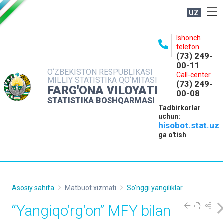
UZ
BOSHQARMA HAQIDA
Ishonch
telefon
OCHIQ MA'LUMOTLAR
(73) 249-
00-11
NASHRLAR
O‘ZBEKISTON RESPUBLIKASI
Call-center
MILLIY STATISTIKA QO‘MITASI
(73) 249-
INTERAKTIV XIZMATLAR
FARG'ONA VILOYATI
00-08
STATISTIKA BOSHQARMASI
MATBUOT XIZMATI
Tadbirkorlar
uchun:
MUROJAATLAR
hisobot.stat.uz
KONTAKTLAR
ga o'tish
Asosiy sahifa
Matbuot xizmati
So'nggi yangiliklar
“Yangiqo‘rg‘on” MFY bilan