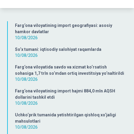
Farg‘ona viloyatining import geografiyasi: asosiy
hamkor davlatlar
10/08/2026
So‘x tumani: iqtisodiy salohiyat raqamlarda
10/08/2026
Farg‘ona viloyatida savdo va xizmat ko‘rsatish
sohasiga 1,7 trln so‘mdan ortiq investitsiya yo‘naltirildi
10/08/2026
Farg‘ona viloyatining import hajmi 884,0 mln AQSH
dollarini tashkil etdi
10/08/2026
Uchko‘prik tumanida yetishtirilgan qishloq xo‘jaligi
mahsulotlari
10/08/2026