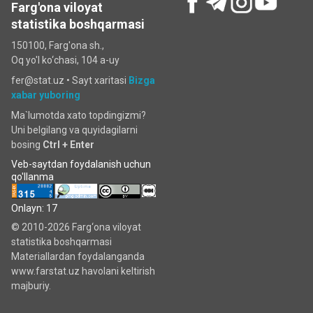
Farg'ona viloyat
statistika boshqarmasi
150100, Farg'ona sh.,
Oq yo'l ko‘chаsi, 104 a-uy
fer@stat.uz •
Sayt xaritasi
Bizga
xabar yuboring
Ma`lumotda xato topdingizmi?
Uni belgilang va quyidagilarni
bosing
Ctrl + Enter
Veb-saytdan foydalanish uchun
qo'llanma
Onlayn: 17
© 2010-2026 Farg‘ona viloyat
statistika boshqarmasi
Materiallardan foydalanganda
www.farstat.uz havolani keltirish
majburiy.