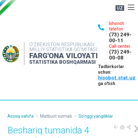
UZ
BOSHQARMA HAQIDA
Ishonch
telefon
OCHIQ MA'LUMOTLAR
(73) 249-
00-11
NASHRLAR
O‘ZBEKISTON RESPUBLIKASI
Call-center
MILLIY STATISTIKA QO‘MITASI
(73) 249-
INTERAKTIV XIZMATLAR
FARG'ONA VILOYATI
00-08
STATISTIKA BOSHQARMASI
MATBUOT XIZMATI
Tadbirkorlar
uchun:
MUROJAATLAR
hisobot.stat.uz
KONTAKTLAR
ga o'tish
Asosiy sahifa
Matbuot xizmati
So'nggi yangiliklar
Beshariq tumanida 4