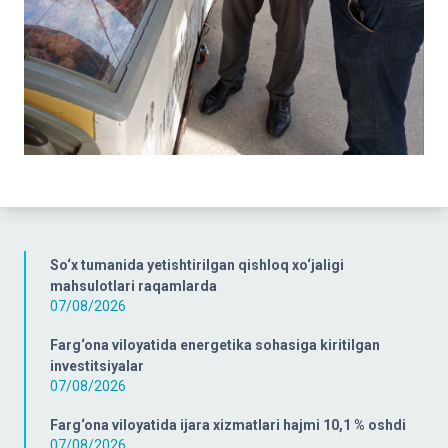
So‘x tumanida yetishtirilgan qishloq xo‘jaligi
mahsulotlari raqamlarda
07/08/2026
Farg‘ona viloyatida energetika sohasiga kiritilgan
investitsiyalar
07/08/2026
Farg‘ona viloyatida ijara xizmatlari hajmi 10,1 % oshdi
07/08/2026