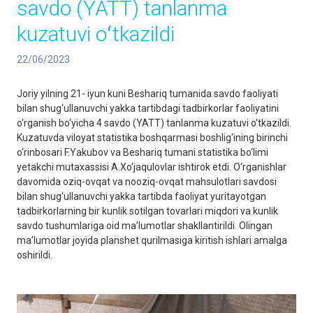
savdo (YATT) tanlanma
kuzatuvi oʻtkazildi
22/06/2023
Joriy yilning 21- iyun kuni Beshariq tumanida savdo faoliyati
bilan shug‘ullanuvchi yakka tartibdagi tadbirkorlar faoliyatini
o‘rganish bo‘yicha 4 savdo (YATT) tanlanma kuzatuvi o‘tkazildi.
Kuzatuvda viloyat statistika boshqarmasi boshlig‘ining birinchi
o‘rinbosari F.Yakubov va Beshariq tumani statistika bo‘limi
yetakchi mutaxassisi A.Xo‘jaqulovlar ishtirok etdi. O‘rganishlar
davomida oziq-ovqat va nooziq-ovqat mahsulotlari savdosi
bilan shug‘ullanuvchi yakka tartibda faoliyat yuritayotgan
tadbirkorlarning bir kunlik sotilgan tovarlari miqdori va kunlik
savdo tushumlariga oid ma’lumotlar shakllantirildi. Olingan
ma’lumotlar joyida planshet qurilmasiga kiritish ishlari amalga
oshirildi.