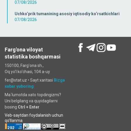
07/08/2026
Uchko‘prik tumanining asosiy iqtisodiy ko‘rsatkichlari
07/08/2026
Farg'ona viloyat
statistika boshqarmasi
150100, Farg'ona sh.,
Oq yo'l ko‘chаsi, 104 a-uy
fer@stat.uz •
Sayt xaritasi
Bizga
xabar yuboring
Ma`lumotda xato topdingizmi?
Uni belgilang va quyidagilarni
bosing
Ctrl + Enter
Veb-saytdan foydalanish uchun
qo'llanma