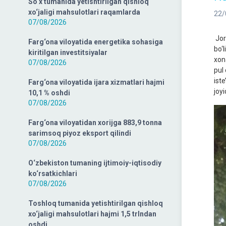
So‘x tumanida yetishtirilgan qishloq
xo‘jaligi mahsulotlari raqamlarda
22/
07/08/2026
Jori
Farg‘ona viloyatida energetika sohasiga
bo‘
kiritilgan investitsiyalar
xon
07/08/2026
pul 
ist
Farg‘ona viloyatida ijara xizmatlari hajmi
joy
10,1 % oshdi
07/08/2026
Farg‘ona viloyatidan xorijga 883,9 tonna
sarimsoq piyoz eksport qilindi
07/08/2026
O‘zbekiston tumaning ijtimoiy-iqtisodiy
ko‘rsatkichlari
07/08/2026
Toshloq tumanida yetishtirilgan qishloq
xo‘jaligi mahsulotlari hajmi 1,5 trlndan
oshdi