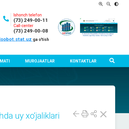
Ishonch telefon
(73) 249-00-11
Call-center
(73) 249-00-08
isobot.stat.uz
ga o'tish
MATI
MUROJAATLAR
KONTAKTLAR
da uy xo‘jaliklari