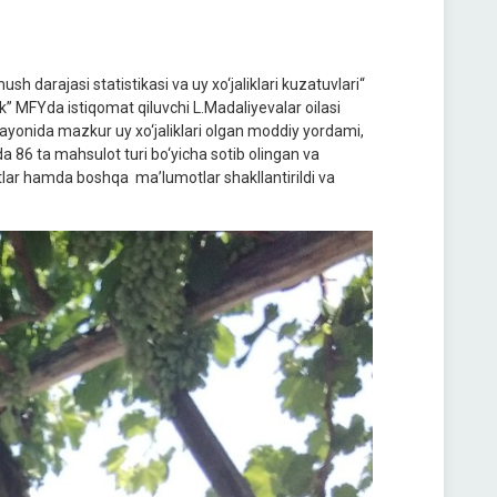
sh darajasi statistikasi va uy xo‘jaliklari kuzatuvlari“
k” MFYda istiqomat qiluvchi L.Madaliyevalar oilasi
rayonida mazkur uy xo‘jaliklari olgan moddiy yordami,
ida 86 ta mahsulot turi bo‘yicha sotib olingan va
tlar hamda boshqa ma’lumotlar shakllantirildi va