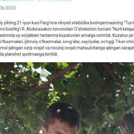
06/2023
y yilning 21-iyun kuni Farg‘ona viloyati statistika boshqarmasining “Turmu
limi boshlig‘i R. Abdurazakov tomonidan O‘zbekiston tumani “Nurli kelaja
adonida uy xo‘jaliklari tanlanma kuzatuvlari amalga oshirildi. Kuzatuv ja
o‘tkazmalari, ijtimoiy o‘tkazmalar, sovg‘alar, xayriyalar, so‘nggi 7 kun ich
e’mol qilingan oziq-ovqat va nooziq-ovqat mahsulotlariga qilingan xaraja
ida planshet qurilmasiga kiritildi.