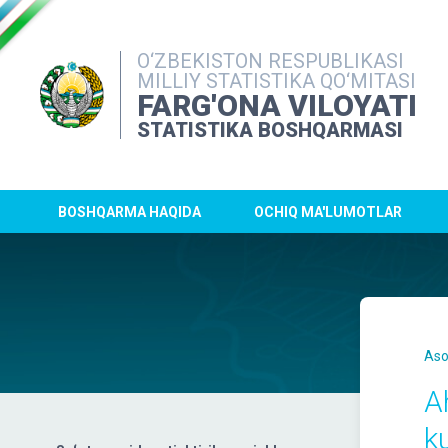
O‘ZBEKISTON RESPUBLIKASI
MILLIY STATISTIKA QO‘MITASI
FARG'ONA VILOYATI
STATISTIKA BOSHQARMASI
BOSHQARMA HAQIDA
OCHIQ MA'LUMOTLAR
Aso
A
ku