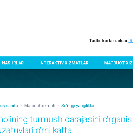
h
Tadbirkorlar uchun:
NASHRLAR
INTERAKTIV XIZMATLAR
MATBUOT XIZ
siy sahifa
Matbuot xizmati
So'nggi yangiliklar
holining turmush darajasini o‘rganish
zatuvlari o‘rni katta