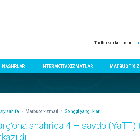
h
Tadbirkorlar uchun:
NASHRLAR
INTERAKTIV XIZMATLAR
MATBUOT XIZ
siy sahifa
Matbuot xizmati
So'nggi yangiliklar
arg‘ona shahrida 4 – savdo (YaTT) 
tkazildi