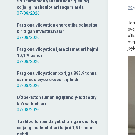
So‘x tumanida yetishtirilgan qishloq
xo‘jaligi mahsulotlari raqamlarda
22/
07/08/2026
Jor
Farg‘ona viloyatida energetika sohasiga
ovq
kiritilgan investitsiyalar
o‘t
07/08/2026
miq
joyi
Farg‘ona viloyatida ijara xizmatlari hajmi
10,1 % oshdi
07/08/2026
Farg‘ona viloyatidan xorijga 883,9 tonna
sarimsoq piyoz eksport qilindi
07/08/2026
O‘zbekiston tumaning ijtimoiy-iqtisodiy
ko‘rsatkichlari
07/08/2026
Toshloq tumanida yetishtirilgan qishloq
xo‘jaligi mahsulotlari hajmi 1,5 trlndan
oshdi