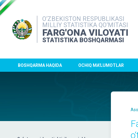
O‘ZBEKISTON RESPUBLIKASI
MILLIY STATISTIKA QO‘MITASI
FARG'ONA VILOYATI
STATISTIKA BOSHQARMASI
BOSHQARMA HAQIDA
OCHIQ MA'LUMOTLAR
Aso
F
o‘