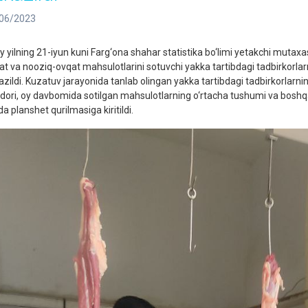
06/2023
iy yilning 21-iyun kuni Farg‘ona shahar statistika bo‘limi yetakchi mutax
at va nooziq-ovqat mahsulotlarini sotuvchi yakka tartibdagi tadbirkorla
kazildi. Kuzatuv jarayonida tanlab olingan yakka tartibdagi tadbirkorlarni
dori, oy davbomida sotilgan mahsulotlarning o‘rtacha tushumi va boshqa
da planshet qurilmasiga kiritildi.