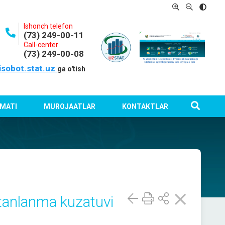
Ishonch telefon
(73) 249-00-11
Call-center
(73) 249-00-08
isobot.stat.uz
ga o'tish
MATI
MUROJAATLAR
KONTAKTLAR
tanlanma kuzatuvi