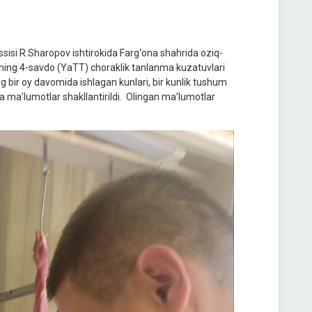
assisi R.Sharopov ishtirokida Farg‘ona shahrida oziq-
rning 4-savdo (YaTT) choraklik tanlanma kuzatuvlari
ng bir oy davomida ishlagan kunlari, bir kunlik tushum
 ma’lumotlar shakllantirildi. Olingan ma’lumotlar