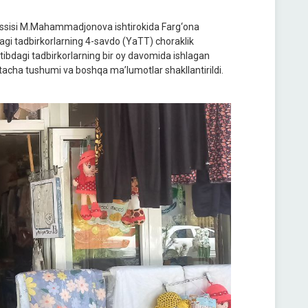
axassisi M.Mahammadjonova ishtirokida Farg‘ona
agi tadbirkorlarning 4-savdo (YaTT) choraklik
rtibdagi tadbirkorlarning bir oy davomida ishlagan
rtacha tushumi va boshqa ma’lumotlar shakllantirildi.