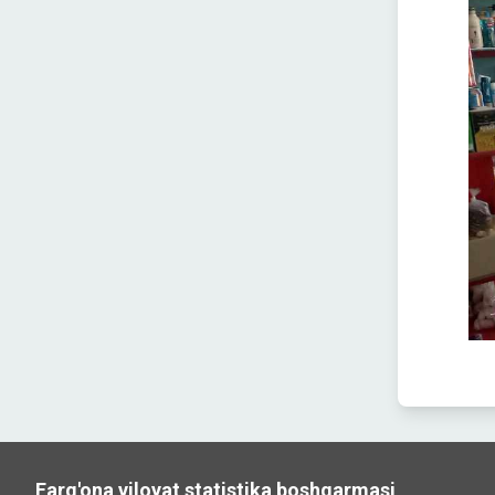
Farg'ona viloyat statistika boshqarmasi