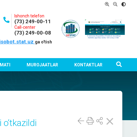
Ishonch telefon
(73) 249-00-11
Call-center
(73) 249-00-08
isobot.stat.uz
ga o'tish
MATI
MUROJAATLAR
KONTAKTLAR
o‘tkazildi