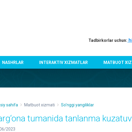
h
Tadbirkorlar uchun:
NASHRLAR
INTERAKTIV XIZMATLAR
MATBUOT XIZ
siy sahifa
Matbuot xizmati
So'nggi yangiliklar
arg‘ona tumanida tanlanma kuzatuvi 
06/2023