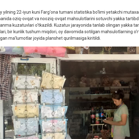
iy yilning 22-iyun kuni Farg‘ona tumani statistika bo‘limi yetakchi mut
anida oziq-ovqat va nooziq-ovqat mahsulotlarini sotuvchi yakka tartibd
lanma kuzatuvlari o‘tkazildi. Kuzatuv jarayonida tanlab olingan yakka ta
lari, bir kunlik tushum miqdori, oy davomida sotilgan mahsulotlarning o‘
ngan ma’lumotlar joyida planshet qurilmasiga kiritildi.