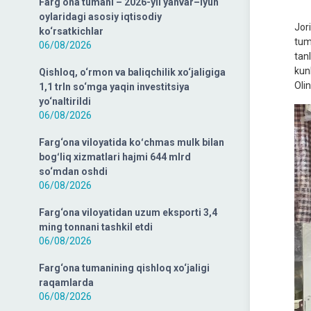
Farg‘ona tumani – 2026-yil yanvar–iyun
oylaridagi asosiy iqtisodiy
Jor
ko‘rsatkichlar
tum
06/08/2026
tan
kun
Qishloq, o‘rmon va baliqchilik xo‘jaligiga
Oli
1,1 trln so‘mga yaqin investitsiya
yo‘naltirildi
06/08/2026
Farg‘ona viloyatida koʻchmas mulk bilan
bogʻliq xizmatlari hajmi 644 mlrd
so‘mdan oshdi
06/08/2026
Farg‘ona viloyatidan uzum eksporti 3,4
ming tonnani tashkil etdi
06/08/2026
Farg‘ona tumanining qishloq xo‘jaligi
raqamlarda
06/08/2026