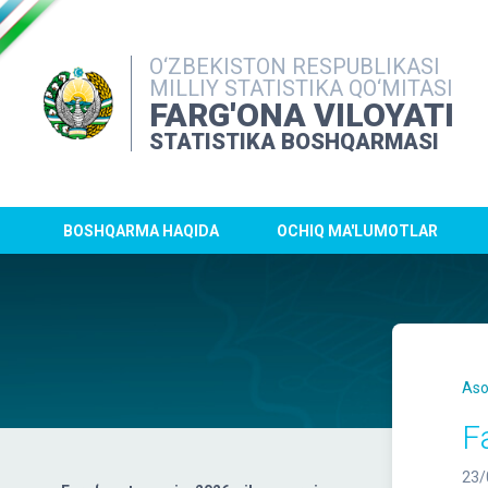
O‘ZBEKISTON RESPUBLIKASI
MILLIY STATISTIKA QO‘MITASI
FARG'ONA VILOYATI
STATISTIKA BOSHQARMASI
BOSHQARMA HAQIDA
OCHIQ MA'LUMOTLAR
Aso
F
23/