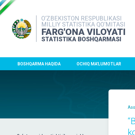
O‘ZBEKISTON RESPUBLIKASI
MILLIY STATISTIKA QO‘MITASI
FARG'ONA VILOYATI
STATISTIKA BOSHQARMASI
BOSHQARMA HAQIDA
OCHIQ MA'LUMOTLAR
Aso
“
k