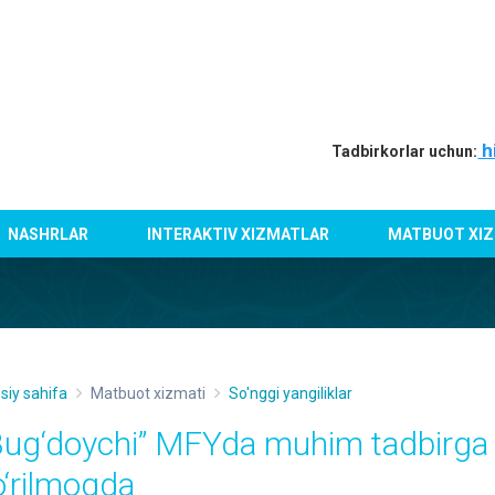
h
Tadbirkorlar uchun:
NASHRLAR
INTERAKTIV XIZMATLAR
MATBUOT XIZ
siy sahifa
Matbuot xizmati
So'nggi yangiliklar
Bug‘doychi” MFYda muhim tadbirga t
o‘rilmoqda