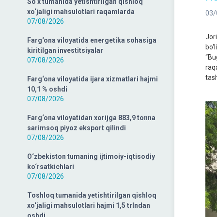
So‘x tumanida yetishtirilgan qishloq
xo‘jaligi mahsulotlari raqamlarda
03/
07/08/2026
Jori
Farg‘ona viloyatida energetika sohasiga
bo‘
kiritilgan investitsiyalar
“Bug
07/08/2026
raq
ta
Farg‘ona viloyatida ijara xizmatlari hajmi
10,1 % oshdi
07/08/2026
Farg‘ona viloyatidan xorijga 883,9 tonna
sarimsoq piyoz eksport qilindi
07/08/2026
O‘zbekiston tumaning ijtimoiy-iqtisodiy
ko‘rsatkichlari
07/08/2026
Toshloq tumanida yetishtirilgan qishloq
xo‘jaligi mahsulotlari hajmi 1,5 trlndan
oshdi