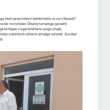
a olish jarayonlarini tashkil etish va uni o‘tkazish”
novlar tomonidan Oltiariq tumaniga qarashli
kiritilgan o‘zgartirishlarni joyiga chiqib,
an solishtirish ishlarini amalga oshirildi. Bundan
gan ishlar haqida kelishib olindi.