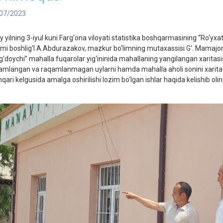
07/2023
y yilning 3-iyul kuni Farg‘ona viloyati statistika boshqarmasining “Ro‘yxatg
limi boshlig‘I A.Abdurazakov, mazkur bo‘limning mutaxassisi G‘. Mamajo
‘doychi” mahalla fuqarolar yig‘ininida mahallaning yangilangan xaritasiga 
amlangan va raqamlanmagan uylarni hamda mahalla aholi sonini xarita bil
shqari kelgusida amalga oshirilishi lozim bo‘l