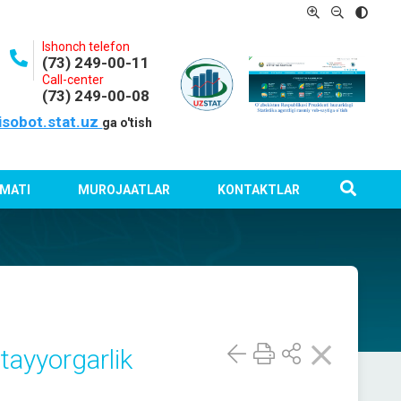
Ishonch telefon
(73) 249-00-11
Call-center
(73) 249-00-08
isobot.stat.uz
ga o'tish
MATI
MUROJAATLAR
KONTAKTLAR
ayyorgarlik