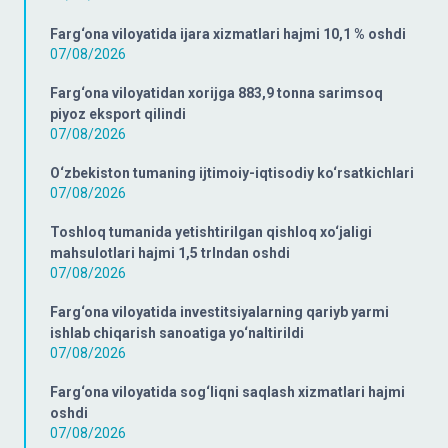
Farg‘ona viloyatida ijara xizmatlari hajmi 10,1 % oshdi
07/08/2026
Farg‘ona viloyatidan xorijga 883,9 tonna sarimsoq
piyoz eksport qilindi
07/08/2026
O‘zbekiston tumaning ijtimoiy-iqtisodiy ko‘rsatkichlari
07/08/2026
Toshloq tumanida yetishtirilgan qishloq xo‘jaligi
mahsulotlari hajmi 1,5 trlndan oshdi
07/08/2026
Farg‘ona viloyatida investitsiyalarning qariyb yarmi
ishlab chiqarish sanoatiga yo‘naltirildi
07/08/2026
Farg‘ona viloyatida sog‘liqni saqlash xizmatlari hajmi
oshdi
07/08/2026