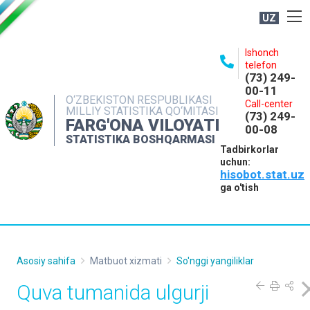
UZ
BOSHQARMA HAQIDA
Ishonch
telefon
OCHIQ MA'LUMOTLAR
(73) 249-
00-11
NASHRLAR
O‘ZBEKISTON RESPUBLIKASI
Call-center
MILLIY STATISTIKA QO‘MITASI
(73) 249-
INTERAKTIV XIZMATLAR
FARG'ONA VILOYATI
00-08
STATISTIKA BOSHQARMASI
MATBUOT XIZMATI
Tadbirkorlar
uchun:
MUROJAATLAR
hisobot.stat.uz
KONTAKTLAR
ga o'tish
Asosiy sahifa
Matbuot xizmati
So'nggi yangiliklar
Quva tumanida ulgurji