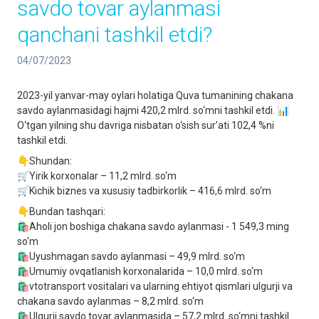
savdo tovar aylanmasi
qanchani tashkil etdi?
04/07/2023
2023-yil yanvar-may oylari holatiga Quva tumanining chakana
savdo aylanmasidagi hajmi 420,2 mlrd. so‘mni tashkil etdi. 📊
O‘tgan yilning shu davriga nisbatan o‘sish sur’ati 102,4 %ni
tashkil etdi.
👇Shundan:
🛒Yirik korxonalar – 11,2 mlrd. so‘m
🛒Kichik biznes va xususiy tadbirkorlik – 416,6 mlrd. so‘m
👇Bundan tashqari:
🛍Aholi jon boshiga chakana savdo aylanmasi - 1 549,3 ming
so‘m
🛍Uyushmagan savdo aylanmasi – 49,9 mlrd. so‘m
🛍Umumiy ovqatlanish korxonalarida – 10,0 mlrd. so‘m
🛍vtotransport vositalari va ularning ehtiyot qismlari ulgurji va
chakana savdo aylanmas – 8,2 mlrd. so‘m
🛍Ulgurji savdo tovar aylanmasida – 57,2 mlrd. so‘mni tashkil