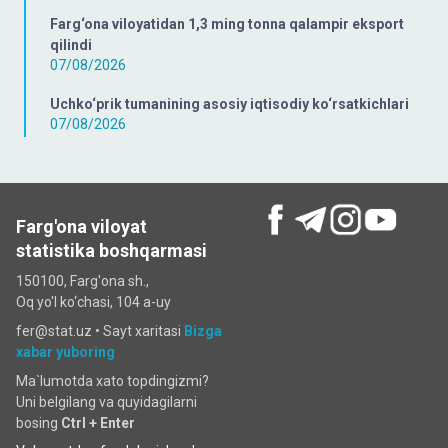
Farg‘ona viloyatidan 1,3 ming tonna qalampir eksport
qilindi
07/08/2026
Uchko‘prik tumanining asosiy iqtisodiy ko‘rsatkichlari
07/08/2026
Farg'ona viloyat
statistika boshqarmasi
150100, Farg'ona sh.,
Oq yo'l ko‘chаsi, 104 a-uy
fer@stat.uz •
Sayt xaritasi
Bizga
xabar yuboring
Ma`lumotda xato topdingizmi?
Uni belgilang va quyidagilarni
bosing
Ctrl + Enter