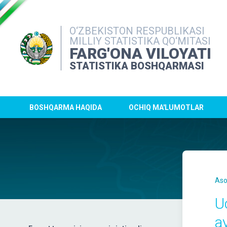
O‘ZBEKISTON RESPUBLIKASI
MILLIY STATISTIKA QO‘MITASI
FARG'ONA VILOYATI
STATISTIKA BOSHQARMASI
BOSHQARMA HAQIDA
OCHIQ MA'LUMOTLAR
Aso
U
a