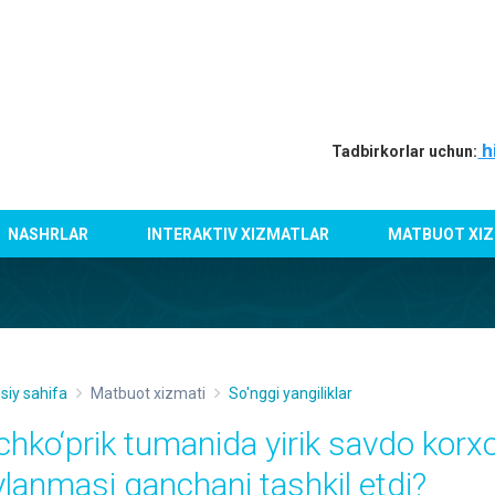
h
Tadbirkorlar uchun:
NASHRLAR
INTERAKTIV XIZMATLAR
MATBUOT XIZ
siy sahifa
Matbuot xizmati
So'nggi yangiliklar
chko‘prik tumanida yirik savdo korxo
ylanmasi qanchani tashkil etdi?