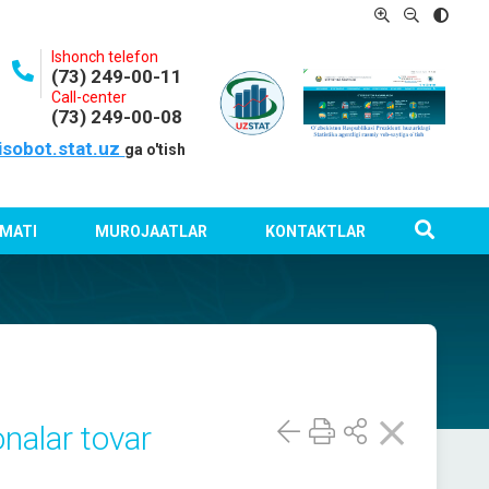
Ishonch telefon
(73) 249-00-11
Call-center
(73) 249-00-08
isobot.stat.uz
ga o'tish
MATI
MUROJAATLAR
KONTAKTLAR
nalar tovar