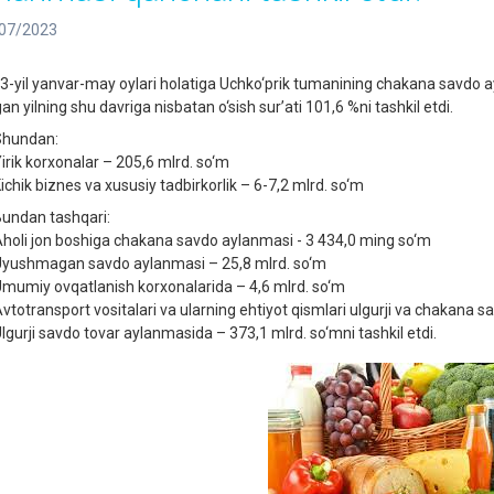
07/2023
3-yil yanvar-may oylari holatiga Uchko‘prik tumanining chakana savdo ay
an yilning shu davriga nisbatan o‘sish sur’ati 101,6 %ni tashkil etdi.
hundan:
irik korxonalar – 205,6 mlrd. so‘m
ichik biznes va xususiy tadbirkorlik – 6-7,2 mlrd. so‘m
undan tashqari:
holi jon boshiga chakana savdo aylanmasi - 3 434,0 ming so‘m
yushmagan savdo aylanmasi – 25,8 mlrd. so‘m
mumiy ovqatlanish korxonalarida – 4,6 mlrd. so‘m
vtotransport vositalari va ularning ehtiyot qismlari ulgurji va chakana 
lgurji savdo tovar aylanmasida – 373,1 mlrd. so‘mni tashkil etdi.