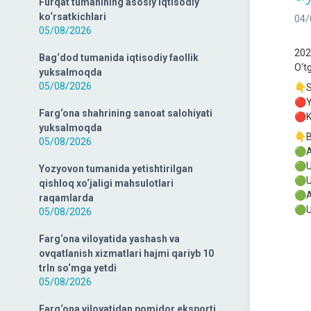
Furqat tumanining asosiy iqtisodiy
ko‘rsatkichlari
04/
05/08/2026
202
Bag‘dod tumanida iqtisodiy faollik
O‘tg
yuksalmoqda
05/08/2026
👇S
🔴Y
Farg‘ona shahrining sanoat salohiyati
🔴K
yuksalmoqda
👇B
05/08/2026
🟢A
🟢U
Yozyovon tumanida yetishtirilgan
🟢U
qishloq xo‘jaligi mahsulotlari
🟢A
raqamlarda
🟢U
05/08/2026
Farg‘ona viloyatida yashash va
ovqatlanish xizmatlari hajmi qariyb 10
trln so‘mga yetdi
05/08/2026
Farg‘ona viloyatidan pomidor eksporti