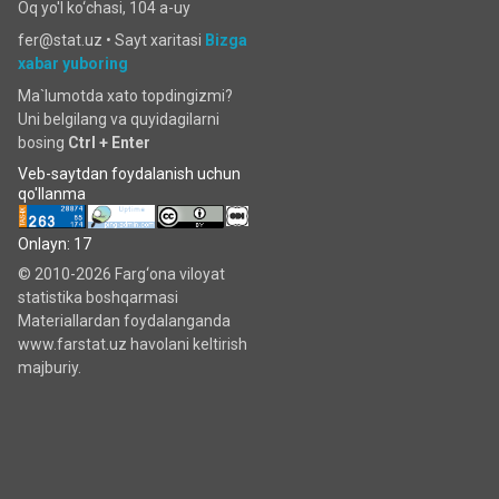
Oq yo'l ko‘chаsi, 104 a-uy
fer@stat.uz •
Sayt xaritasi
Bizga
xabar yuboring
Ma`lumotda xato topdingizmi?
Uni belgilang va quyidagilarni
bosing
Ctrl + Enter
Veb-saytdan foydalanish uchun
qo'llanma
Onlayn: 17
© 2010-2026 Farg‘ona viloyat
statistika boshqarmasi
Materiallardan foydalanganda
www.farstat.uz havolani keltirish
majburiy.