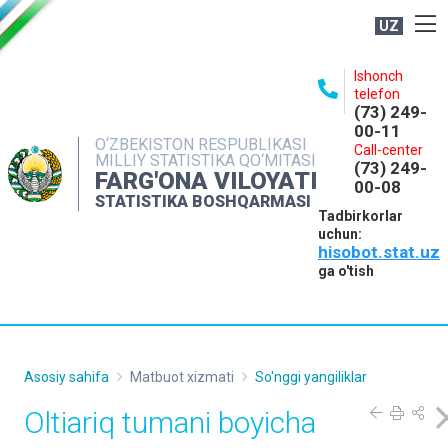
UZ
BOSHQARMA HAQIDA
Ishonch
telefon
OCHIQ MA'LUMOTLAR
(73) 249-
00-11
NASHRLAR
O‘ZBEKISTON RESPUBLIKASI
Call-center
MILLIY STATISTIKA QO‘MITASI
(73) 249-
INTERAKTIV XIZMATLAR
FARG'ONA VILOYATI
00-08
STATISTIKA BOSHQARMASI
MATBUOT XIZMATI
Tadbirkorlar
uchun:
MUROJAATLAR
hisobot.stat.uz
KONTAKTLAR
ga o'tish
Asosiy sahifa
Matbuot xizmati
So'nggi yangiliklar
Oltiariq tumani boyicha