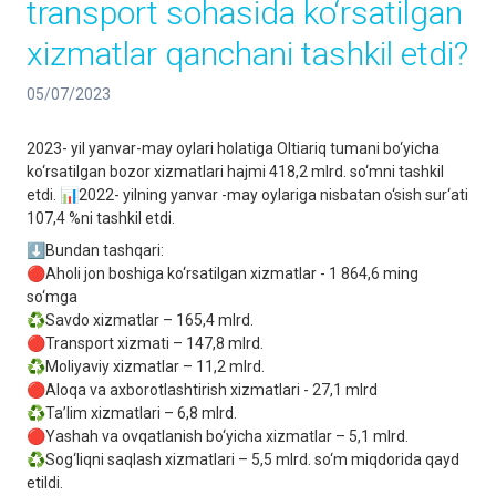
transport sohasida ko‘rsatilgan
xizmatlar qanchani tashkil etdi?
05/07/2023
2023- yil yanvar-may oylari holatiga Oltiariq tumani bo‘yicha
ko‘rsatilgan bozor xizmatlari hajmi 418,2 mlrd. so‘mni tashkil
etdi. 📊2022- yilning yanvar -may oylariga nisbatan o‘sish sur‘ati
107,4 %ni tashkil etdi.
⬇️Bundan tashqari:
🔴Aholi jon boshiga ko‘rsatilgan xizmatlar - 1 864,6 ming
so‘mga
♻️Savdo xizmatlar – 165,4 mlrd.
🔴Transport xizmati – 147,8 mlrd.
♻️Moliyaviy xizmatlar – 11,2 mlrd.
🔴Aloqa va axborotlashtirish xizmatlari - 27,1 mlrd
♻️Ta’lim xizmatlari – 6,8 mlrd.
🔴Yashah va ovqatlanish bo‘yicha xizmatlar – 5,1 mlrd.
♻️Sog‘liqni saqlash xizmatlari – 5,5 mlrd. so‘m miqdorida qayd
etildi.