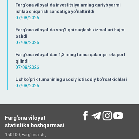
Farg‘ona viloyatida investitsiyalarning qariyb yarmi
ishlab chiqarish sanoatiga yo‘naltirildi
07/08/2026
Farg‘ona viloyatida sog‘liqni saqlash xizmatlari hajmi
oshdi
07/08/2026
Farg‘ona viloyatidan 1,3 ming tonna qalampir eksport
qilindi
07/08/2026
Uchko‘prik tumanining asosiy iqtisodiy ko‘rsatkichlari
07/08/2026
Farg'ona viloyat
statistika boshqarmasi
150100, Farg'ona sh.,