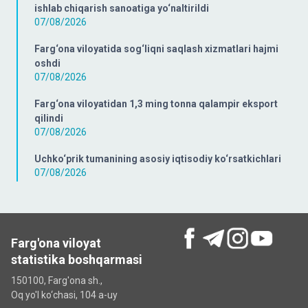
ishlab chiqarish sanoatiga yo‘naltirildi
07/08/2026
Farg‘ona viloyatida sog‘liqni saqlash xizmatlari hajmi
oshdi
07/08/2026
Farg‘ona viloyatidan 1,3 ming tonna qalampir eksport
qilindi
07/08/2026
Uchko‘prik tumanining asosiy iqtisodiy ko‘rsatkichlari
07/08/2026
Farg'ona viloyat
statistika boshqarmasi
150100, Farg'ona sh.,
Oq yo'l ko‘chаsi, 104 a-uy