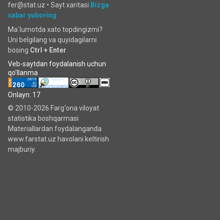
fer@stat.uz •
Sayt xaritasi
Bizga
xabar yuboring
Ma`lumotda xato topdingizmi?
Uni belgilang va quyidagilarni
bosing
Ctrl + Enter
Veb-saytdan foydalanish uchun
qo'llanma
Onlayn: 17
© 2010-2026 Farg‘ona viloyat
statistika boshqarmasi
Materiallardan foydalanganda
www.farstat.uz havolani keltirish
majburiy.