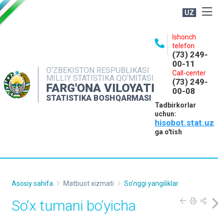
UZ
BOSHQARMA HAQIDA
Ishonch
telefon
OCHIQ MA'LUMOTLAR
(73) 249-
00-11
NASHRLAR
O‘ZBEKISTON RESPUBLIKASI
Call-center
MILLIY STATISTIKA QO‘MITASI
(73) 249-
INTERAKTIV XIZMATLAR
FARG'ONA VILOYATI
00-08
STATISTIKA BOSHQARMASI
MATBUOT XIZMATI
Tadbirkorlar
uchun:
MUROJAATLAR
hisobot.stat.uz
KONTAKTLAR
ga o'tish
Asosiy sahifa
Matbuot xizmati
So'nggi yangiliklar
So‘x tumani bo‘yicha