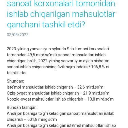
sanoat korxonalari tomonidan
ishlab chiqarilgan mahsulotlar
qanchani tashkil etdi?
03/08/2023
2023-yilning yanvar-iyun oylarida So‘x tumani korxonalari
tomonidan 49,5 mlrd.so‘mlik sanoat mahsulotlari ishlab
chiqarilgan bo‘lib, 2022-yilning yanvar-iyun oyiga nisbatan
sanoat ishlab chiqarishining fizik hajm indeksi* 106,8 % ni
tashkil etdi.
Shundan:
Iste’mol mahsulotlari ishlab chiqarish – 32,6 mlrd.so‘m
Oziq-ovqat mahsulotlari ishlab chiqarish – 21,9 mlrd.so‘m
Nooziq-ovqat mahsulotlari ishlab chiqarish – 10,8 mlrd.so‘m
Bundan tashqari:
Aholi jon boshiga to‘g‘ri keladigan sanoat mahsulotlari ishlab
chiqarish – 601,8 ming so‘m
Aholi jon boshiga to‘g‘ri keladigan iste’mol mahsulotlari ishlab