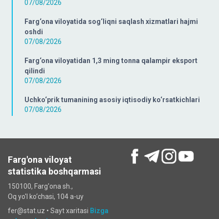
07/08/2026
Farg‘ona viloyatida sog‘liqni saqlash xizmatlari hajmi
oshdi
07/08/2026
Farg‘ona viloyatidan 1,3 ming tonna qalampir eksport
qilindi
07/08/2026
Uchko‘prik tumanining asosiy iqtisodiy ko‘rsatkichlari
07/08/2026
Farg'ona viloyat
statistika boshqarmasi
150100, Farg'ona sh.,
Oq yo'l ko‘chаsi, 104 a-uy
fer@stat.uz •
Sayt xaritasi
Bizga