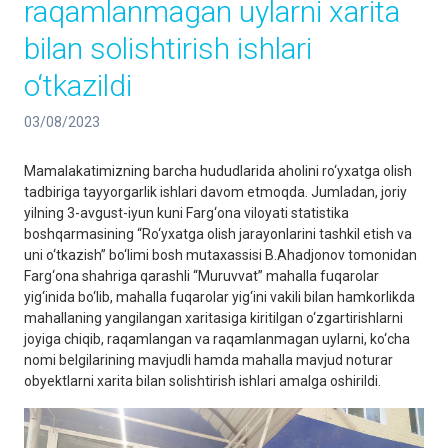
raqamlanmagan uylarni xarita
bilan solishtirish ishlari
o‘tkazildi
03/08/2023
Mamalakatimizning barcha hududlarida aholini ro‘yxatga olish
tadbiriga tayyorgarlik ishlari davom etmoqda. Jumladan, joriy
yilning 3-avgust-iyun kuni Farg‘ona viloyati statistika
boshqarmasining “Ro‘yxatga olish jarayonlarini tashkil etish va
uni o‘tkazish” bo‘limi bosh mutaxassisi B.Ahadjonov tomonidan
Farg‘ona shahriga qarashli “Muruvvat” mahalla fuqarolar
yig‘inida bo‘lib, mahalla fuqarolar yig‘ini vakili bilan hamkorlikda
mahallaning yangilangan xaritasiga kiritilgan o‘zgartirishlarni
joyiga chiqib, raqamlangan va raqamlanmagan uylarni, ko‘cha
nomi belgilarining mavjudli hamda mahalla mavjud noturar
obyektlarni xarita bilan solishtirish ishlari amalga oshirildi.