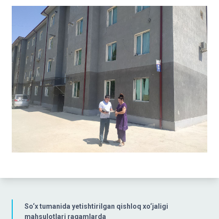
So‘x tumanida yetishtirilgan qishloq xo‘jaligi
mahsulotlari raqamlarda