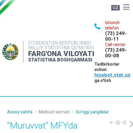
UZ
BOSHQARMA HAQIDA
Ishonch
telefon
OCHIQ MA'LUMOTLAR
(73) 249-
00-11
NASHRLAR
O‘ZBEKISTON RESPUBLIKASI
Call-center
MILLIY STATISTIKA QO‘MITASI
(73) 249-
INTERAKTIV XIZMATLAR
FARG'ONA VILOYATI
00-08
STATISTIKA BOSHQARMASI
MATBUOT XIZMATI
Tadbirkorlar
uchun:
MUROJAATLAR
hisobot.stat.uz
KONTAKTLAR
ga o'tish
Asosiy sahifa
Matbuot xizmati
So'nggi yangiliklar
“Muruvvat” MFYda