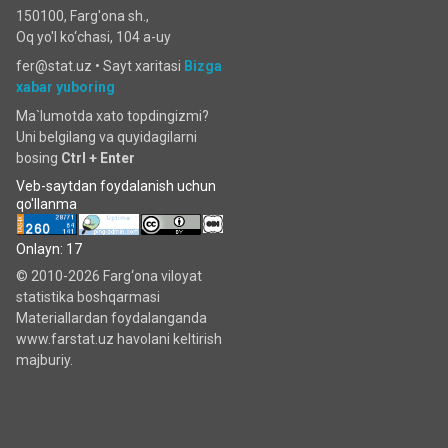
150100, Farg'ona sh.,
Oq yo'l ko‘chаsi, 104 a-uy
fer@stat.uz •
Sayt xaritasi
Bizga
xabar yuboring
Ma`lumotda xato topdingizmi?
Uni belgilang va quyidagilarni
bosing
Ctrl + Enter
Veb-saytdan foydalanish uchun
qo'llanma
Onlayn: 17
© 2010-2026 Farg‘ona viloyat
statistika boshqarmasi
Materiallardan foydalanganda
www.farstat.uz havolani keltirish
majburiy.