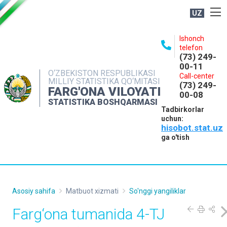
UZ
BOSHQARMA HAQIDA
Ishonch
telefon
OCHIQ MA'LUMOTLAR
(73) 249-
00-11
NASHRLAR
O‘ZBEKISTON RESPUBLIKASI
Call-center
MILLIY STATISTIKA QO‘MITASI
(73) 249-
INTERAKTIV XIZMATLAR
FARG'ONA VILOYATI
00-08
STATISTIKA BOSHQARMASI
MATBUOT XIZMATI
Tadbirkorlar
uchun:
MUROJAATLAR
hisobot.stat.uz
KONTAKTLAR
ga o'tish
Asosiy sahifa
Matbuot xizmati
So'nggi yangiliklar
Farg‘ona tumanida 4-TJ