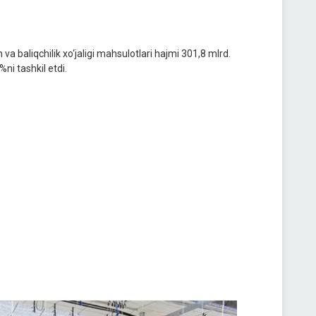
 va baliqchilik xo‘jaligi mahsulotlari hajmi 301,8 mlrd.
%ni tashkil etdi.