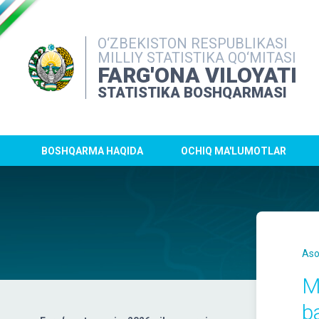
O‘ZBEKISTON RESPUBLIKASI
MILLIY STATISTIKA QO‘MITASI
FARG'ONA VILOYATI
STATISTIKA BOSHQARMASI
BOSHQARMA HAQIDA
OCHIQ MA'LUMOTLAR
Aso
M
ba