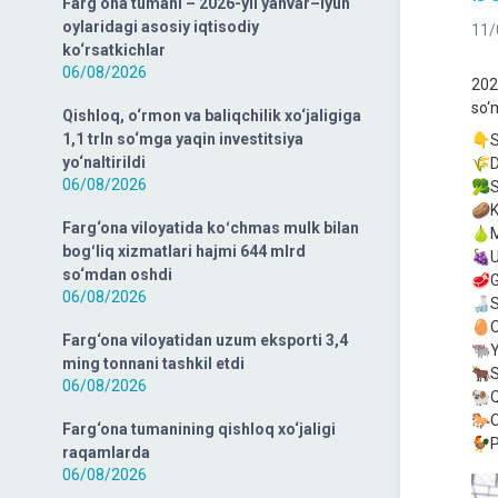
Farg‘ona tumani – 2026-yil yanvar–iyun
oylaridagi asosiy iqtisodiy
11/
ko‘rsatkichlar
06/08/2026
2023
so‘m
Qishloq, o‘rmon va baliqchilik xo‘jaligiga
1,1 trln so‘mga yaqin investitsiya
👇S
yo‘naltirildi
🌾D
06/08/2026
🥦S
🥔K
Farg‘ona viloyatida koʻchmas mulk bilan
🍐M
bogʻliq xizmatlari hajmi 644 mlrd
🍇U
so‘mdan oshdi
🥩G
06/08/2026
🍶S
🥚O
Farg‘ona viloyatidan uzum eksporti 3,4
🐃Y
ming tonnani tashkil etdi
🐂S
06/08/2026
🐏Q
🐎O
Farg‘ona tumanining qishloq xo‘jaligi
🐓P
raqamlarda
06/08/2026