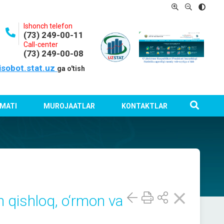
Ishonch telefon
(73) 249-00-11
Call-center
(73) 249-00-08
isobot.stat.uz
ga o'tish
MATI
MUROJAATLAR
KONTAKTLAR
an qishloq, o‘rmon va