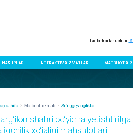
h
Tadbirkorlar uchun:
NASHRLAR
INTERAKTIV XIZMATLAR
MATBUOT XIZ
siy sahifa
Matbuot xizmati
So'nggi yangiliklar
arg‘ilon shahri bo‘yicha yetishtirilg
liqchilik xo‘jaligi mahsulotlari