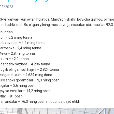
08/2023
-yil yanvar-iyun oylari holatiga, Marg‘ilon shahri bo‘yicha qishloq, o‘rmon
ni tashkil etdi. Bu o‘tgan yilning mos davriga nisbatan o‘sish sur’ati 92,3 
hundan:
on – 0,2 ming tonna
abzavotlar – 4,2 ming tonna
artoshka - 2,4 ming tonna
eva – 2,8 ming tonna
zum – 42,0 tonna
o‘sht tirik vaznda – 4 296 tonna
og‘ib olingan sut hajmi – 2 824 tonna
lingan tuxum – 4 634 ming dona
irik shoxli qoramollar – 9,3 ming bosh
igirlar – 2,6 ming bosh
oy va echkilar – 14,2 ming bosh
tlar – 81 bosh
arrandalar – 76,3 ming bosh miqdorida qayd etildi.