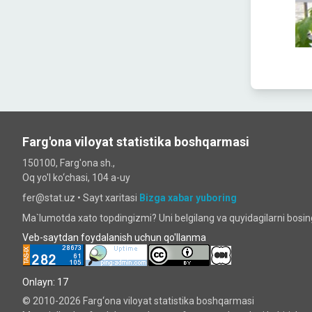
Farg'ona viloyat statistika boshqarmasi
150100, Farg'ona sh.,
Oq yo'l ko‘chаsi, 104 a-uy
fer@stat.uz •
Sayt xaritasi
Bizga xabar yuboring
Ma`lumotda xato topdingizmi? Uni belgilang va quyidagilarni bosi
Veb-saytdan foydalanish uchun qo'llanma
Onlayn: 17
© 2010-2026 Farg‘ona viloyat statistika boshqarmasi