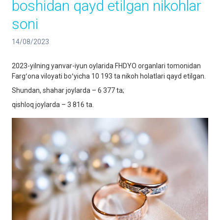
boshidan qayd etilgan nikohlar
soni
14/08/2023
2023-yilning yanvar-iyun oylarida FHDYO organlari tomonidan
Fargʻona viloyati boʻyicha 10 193 ta nikoh holatlari qayd etilgan.
Shundan, shahar joylarda – 6 377 ta;
qishloq joylarda – 3 816 ta.