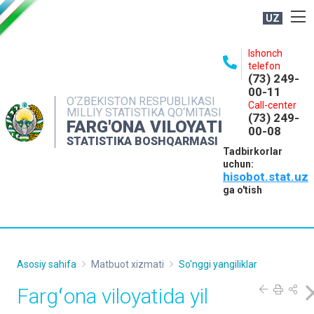
UZ
BOSHQARMA HAQIDA
Ishonch
telefon
OCHIQ MA'LUMOTLAR
(73) 249-
00-11
NASHRLAR
O‘ZBEKISTON RESPUBLIKASI
Call-center
MILLIY STATISTIKA QO‘MITASI
(73) 249-
INTERAKTIV XIZMATLAR
FARG'ONA VILOYATI
00-08
STATISTIKA BOSHQARMASI
MATBUOT XIZMATI
Tadbirkorlar
uchun:
MUROJAATLAR
hisobot.stat.uz
KONTAKTLAR
ga o'tish
Asosiy sahifa
Matbuot xizmati
So'nggi yangiliklar
Fargʻona viloyatida yil