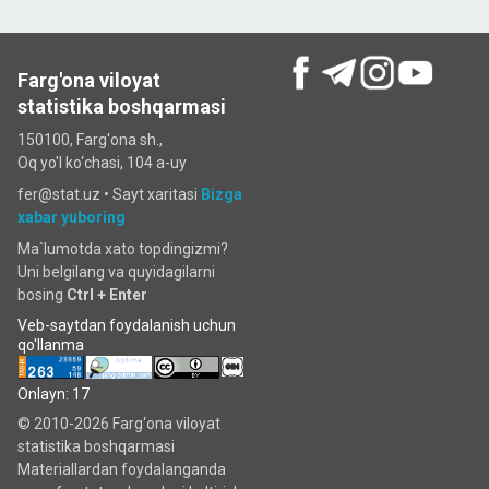
Farg'ona viloyat
statistika boshqarmasi
150100, Farg'ona sh.,
Oq yo'l ko‘chаsi, 104 a-uy
fer@stat.uz •
Sayt xaritasi
Bizga
xabar yuboring
Ma`lumotda xato topdingizmi?
Uni belgilang va quyidagilarni
bosing
Ctrl + Enter
Veb-saytdan foydalanish uchun
qo'llanma
Onlayn: 17
© 2010-2026 Farg‘ona viloyat
statistika boshqarmasi
Materiallardan foydalanganda