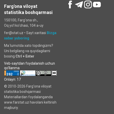
Farg'ona viloyat
statistika boshqarmasi
150100, Farg'ona sh.,
Oq yo'l ko‘chаsi, 104 a-uy
fer@stat.uz •
Sayt xaritasi
Bizga
xabar yuboring
Ma`lumotda xato topdingizmi?
Uni belgilang va quyidagilarni
bosing
Ctrl + Enter
Veb-saytdan foydalanish uchun
qo'llanma
Onlayn: 17
© 2010-2026 Farg‘ona viloyat
statistika boshqarmasi
Materiallardan foydalanganda
www.farstat.uz havolani keltirish
majburiy.