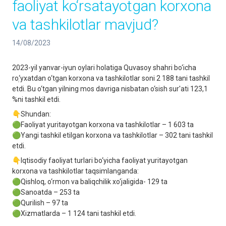
faoliyat ko‘rsatayotgan korxona
va tashkilotlar mavjud?
14/08/2023
2023-yil yanvar-iyun oylari holatiga Quvasoy shahri bo‘icha
roְ‘yxatdan o‘tgan korxona va tashkilotlar soni 2 188 tani tashkil
etdi. Bu o‘tgan yilning mos davriga nisbatan o‘sish sur'ati 123,1
%ni tashkil etdi.
👇Shundan:
🟢Faoliyat yuritayotgan korxona va tashkilotlar – 1 603 ta
🟢Yangi tashkil etilgan korxona va tashkilotlar – 302 tani tashkil
etdi.
👇Iqtisodiy faoliyat turlari bo‘yicha faoliyat yuritayotgan
korxona va tashkilotlar taqsimlanganda:
🟢Qishloq, o‘rmon va baliqchilik xo‘jaligida- 129 ta
🟢Sanoatda – 253 ta
🟢Qurilish – 97 ta
🟢Xizmatlarda – 1 124 tani tashkil etdi.