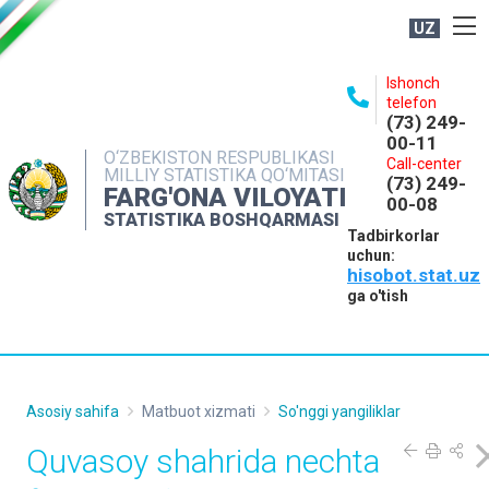
UZ
BOSHQARMA HAQIDA
Ishonch
telefon
OCHIQ MA'LUMOTLAR
(73) 249-
00-11
NASHRLAR
O‘ZBEKISTON RESPUBLIKASI
Call-center
MILLIY STATISTIKA QO‘MITASI
(73) 249-
INTERAKTIV XIZMATLAR
FARG'ONA VILOYATI
00-08
STATISTIKA BOSHQARMASI
MATBUOT XIZMATI
Tadbirkorlar
uchun:
MUROJAATLAR
hisobot.stat.uz
KONTAKTLAR
ga o'tish
Asosiy sahifa
Matbuot xizmati
So'nggi yangiliklar
Quvasoy shahrida nechta