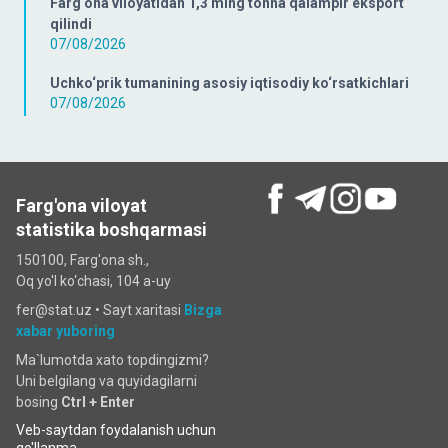
Farg‘ona viloyatidan 1,3 ming tonna qalampir eksport
qilindi
07/08/2026
Uchko‘prik tumanining asosiy iqtisodiy ko‘rsatkichlari
07/08/2026
Farg'ona viloyat
statistika boshqarmasi
150100, Farg'ona sh.,
Oq yo'l ko‘chаsi, 104 a-uy
fer@stat.uz •
Sayt xaritasi
Bizga
xabar yuboring
Ma`lumotda xato topdingizmi?
Uni belgilang va quyidagilarni
bosing
Ctrl + Enter
Veb-saytdan foydalanish uchun
qo'llanma