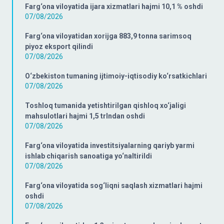
Farg‘ona viloyatida ijara xizmatlari hajmi 10,1 % oshdi
07/08/2026
Farg‘ona viloyatidan xorijga 883,9 tonna sarimsoq
piyoz eksport qilindi
07/08/2026
O‘zbekiston tumaning ijtimoiy-iqtisodiy ko‘rsatkichlari
07/08/2026
Toshloq tumanida yetishtirilgan qishloq xo‘jaligi
mahsulotlari hajmi 1,5 trlndan oshdi
07/08/2026
Farg‘ona viloyatida investitsiyalarning qariyb yarmi
ishlab chiqarish sanoatiga yo‘naltirildi
07/08/2026
Farg‘ona viloyatida sog‘liqni saqlash xizmatlari hajmi
oshdi
07/08/2026