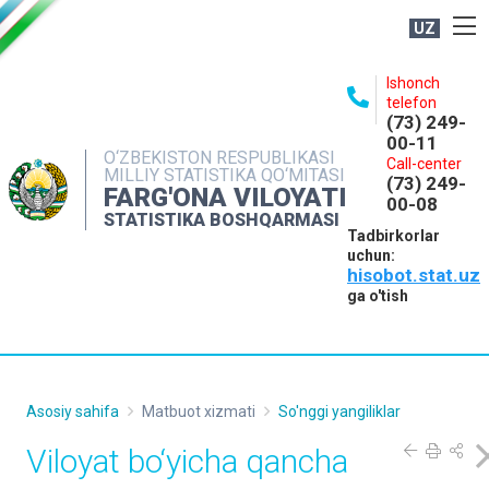
UZ
BOSHQARMA HAQIDA
Ishonch
telefon
OCHIQ MA'LUMOTLAR
(73) 249-
00-11
NASHRLAR
O‘ZBEKISTON RESPUBLIKASI
Call-center
MILLIY STATISTIKA QO‘MITASI
(73) 249-
INTERAKTIV XIZMATLAR
FARG'ONA VILOYATI
00-08
STATISTIKA BOSHQARMASI
MATBUOT XIZMATI
Tadbirkorlar
uchun:
MUROJAATLAR
hisobot.stat.uz
KONTAKTLAR
ga o'tish
Asosiy sahifa
Matbuot xizmati
So'nggi yangiliklar
Viloyat bo‘yicha qancha