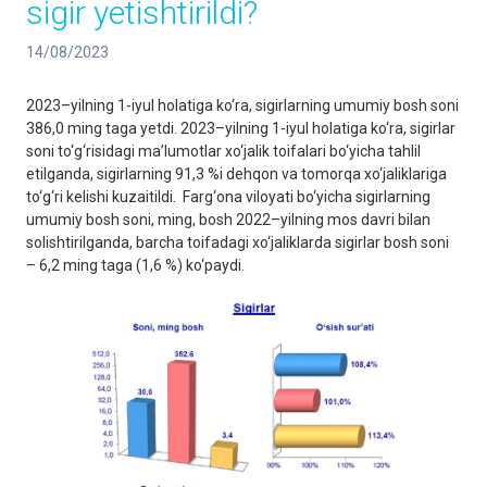
sigir yetishtirildi?
14/08/2023
2023–yilning 1-iyul holatiga ko‘ra, sigirlarning umumiy bosh soni
386,0 ming taga yetdi. 2023–yilning 1-iyul holatiga ko‘ra, sigirlar
soni to‘g‘risidagi ma’lumotlar xo‘jalik toifalari bo‘yicha tahlil
etilganda, sigirlarning 91,3 %i dehqon va tomorqa xo‘jaliklariga
to‘g‘ri kelishi kuzaitildi. Farg‘ona viloyati bo‘yicha sigirlarning
umumiy bosh soni, ming, bosh 2022–yilning mos davri bilan
solishtirilganda, barcha toifadagi xo‘jaliklarda sigirlar bosh soni
– 6,2 ming taga (1,6 %) ko‘paydi.