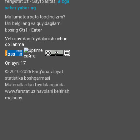
fer@stat.uz •
Sayt xaritasi
Bizga
xabar yuboring
Ma`lumotda xato topdingizmi?
Uni belgilang va quyidagilarni
bosing
Ctrl + Enter
Veb-saytdan foydalanish uchun
qo'llanma
Onlayn: 17
© 2010-2026 Farg‘ona viloyat
statistika boshqarmasi
Materiallardan foydalanganda
www.farstat.uz havolani keltirish
majburiy.