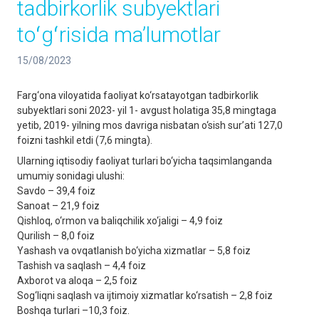
tadbirkorlik subyektlari
toʻgʻrisida maʼlumotlar
15/08/2023
Farg‘ona viloyatida faoliyat ko‘rsatayotgan tadbirkorlik
subyektlari soni 2023- yil 1- avgust holatiga 35,8 mingtaga
yetib, 2019- yilning mos davriga nisbatan o‘sish sur’ati 127,0
foizni tashkil etdi (7,6 mingta).
Ularning iqtisodiy faoliyat turlari bo‘yicha taqsimlanganda
umumiy sonidagi ulushi:
Savdo – 39,4 foiz
Sanoat – 21,9 foiz
Qishloq, o‘rmon va baliqchilik xo‘jaligi – 4,9 foiz
Qurilish – 8,0 foiz
Yashash va ovqatlanish bo‘yicha xizmatlar – 5,8 foiz
Tashish va saqlash – 4,4 foiz
Axborot va aloqa – 2,5 foiz
Sog‘liqni saqlash va ijtimoiy xizmatlar ko‘rsatish – 2,8 foiz
Boshqa turlari –10,3 foiz.