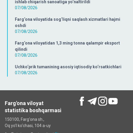
ishlab chiqarish sanoatiga yo‘naltirildi
07/08/2026
Farg‘ona viloyatida sog‘liqni saqlash xizmatlari hajmi
oshdi
07/08/2026
Farg‘ona viloyatidan 1,3 ming tonna qalampir eksport
qilindi
07/08/2026
Uchko‘prik tumanining asosiy iqtisodiy ko‘rsatkichlari
07/08/2026
Farg'ona viloyat
statistika boshqarmasi
150100, Farg'ona sh.,
Oq yo'l ko‘chаsi, 104 a-uy