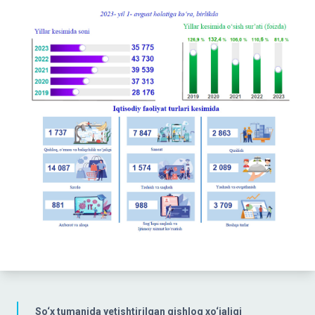
So‘x tumanida yetishtirilgan qishloq xo‘jaligi