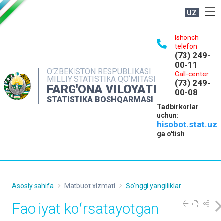
UZ
BOSHQARMA HAQIDA
Ishonch
telefon
OCHIQ MA'LUMOTLAR
(73) 249-
00-11
NASHRLAR
O‘ZBEKISTON RESPUBLIKASI
Call-center
MILLIY STATISTIKA QO‘MITASI
(73) 249-
INTERAKTIV XIZMATLAR
FARG'ONA VILOYATI
00-08
STATISTIKA BOSHQARMASI
MATBUOT XIZMATI
Tadbirkorlar
uchun:
MUROJAATLAR
hisobot.stat.uz
KONTAKTLAR
ga o'tish
Asosiy sahifa
Matbuot xizmati
So'nggi yangiliklar
Faoliyat koʻrsatayotgan