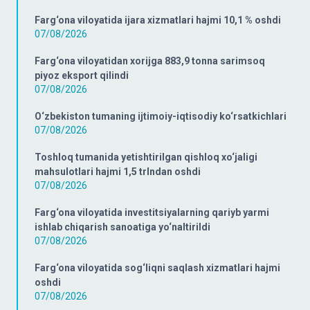
Farg‘ona viloyatida ijara xizmatlari hajmi 10,1 % oshdi
07/08/2026
Farg‘ona viloyatidan xorijga 883,9 tonna sarimsoq
piyoz eksport qilindi
07/08/2026
O‘zbekiston tumaning ijtimoiy-iqtisodiy ko‘rsatkichlari
07/08/2026
Toshloq tumanida yetishtirilgan qishloq xo‘jaligi
mahsulotlari hajmi 1,5 trlndan oshdi
07/08/2026
Farg‘ona viloyatida investitsiyalarning qariyb yarmi
ishlab chiqarish sanoatiga yo‘naltirildi
07/08/2026
Farg‘ona viloyatida sog‘liqni saqlash xizmatlari hajmi
oshdi
07/08/2026