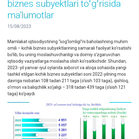
biznes subyektlari toʻgʻrisida
maʼlumotlar
15/08/2023
Mamlakat iqtisodiyotining “sog‘lomligi”ni baholashning muhim
omili – kichik biznes subyektlarining samarali faoliyat ko‘rsatishi
bo‘lib, bu uning moslashuvchanligi va doimiy o‘zgaruvchan
iqtisodiy vaziyatlarga moslasha olish ko‘rsatkichidir. Shundan,
2023- yil yanvar-iyul oylarida axborot va aloqa sohasida yangi
tashkil etilgan kichik biznes subyektlari soni 2022-yilning mos
davriga nisbatan 108 tadan 211 taga (o‘sish 103 taga), qishloq,
o‘rmon va baliqchilik xo‘jaligi – 318 tadan 439 taga (o‘sish 121
taga) ko‘paydi.