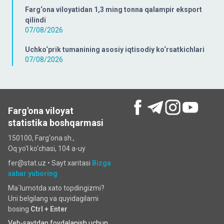
Farg‘ona viloyatidan 1,3 ming tonna qalampir eksport
qilindi
07/08/2026
Uchko‘prik tumanining asosiy iqtisodiy ko‘rsatkichlari
07/08/2026
Farg'ona viloyat
statistika boshqarmasi
150100, Farg'ona sh.,
Oq yo'l ko‘chаsi, 104 a-uy
fer@stat.uz •
Sayt xaritasi
Bizga
xabar yuboring
Ma`lumotda xato topdingizmi?
Uni belgilang va quyidagilarni
bosing
Ctrl + Enter
Veb-saytdan foydalanish uchun