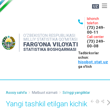
UZ
BOSHQARMA HAQIDA
Ishonch
telefon
OCHIQ MA'LUMOTLAR
(73) 249-
00-11
NASHRLAR
O‘ZBEKISTON RESPUBLIKASI
Call-center
MILLIY STATISTIKA QO‘MITASI
(73) 249-
INTERAKTIV XIZMATLAR
FARG'ONA VILOYATI
00-08
STATISTIKA BOSHQARMASI
MATBUOT XIZMATI
Tadbirkorlar
uchun:
MUROJAATLAR
hisobot.stat.uz
KONTAKTLAR
ga o'tish
Asosiy sahifa
Matbuot xizmati
So'nggi yangiliklar
Yangi tashkil etilgan kichik