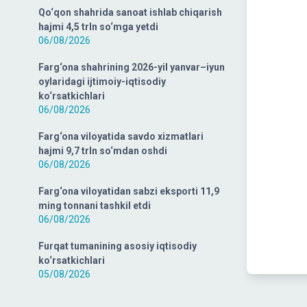
Qo‘qon shahrida sanoat ishlab chiqarish
hajmi 4,5 trln so‘mga yetdi
06/08/2026
Farg‘ona shahrining 2026-yil yanvar–iyun
oylaridagi ijtimoiy-iqtisodiy
ko‘rsatkichlari
06/08/2026
Farg‘ona viloyatida savdo xizmatlari
hajmi 9,7 trln so‘mdan oshdi
06/08/2026
Farg‘ona viloyatidan sabzi eksporti 11,9
ming tonnani tashkil etdi
06/08/2026
Furqat tumanining asosiy iqtisodiy
ko‘rsatkichlari
05/08/2026