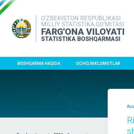
O‘ZBEKISTON RESPUBLIKASI
MILLIY STATISTIKA QO‘MITASI
FARG'ONA VILOYATI
STATISTIKA BOSHQARMASI
BOSHQARMA HAQIDA
OCHIQ MA'LUMOTLAR
Aso
R
s