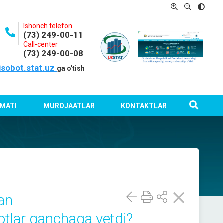
Ishonch telefon
(73) 249-00-11
Call-center
(73) 249-00-08
isobot.stat.uz
ga o'tish
MATI
MUROJAATLAR
KONTAKTLAR
lan
otlar qanchaga yetdi?