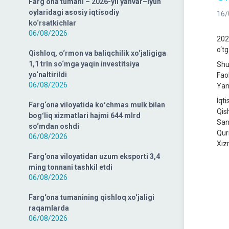
Farg‘ona tumani – 2026-yil yanvar–iyun
oylaridagi asosiy iqtisodiy
16/
ko‘rsatkichlar
06/08/2026
2023
o‘tg
Qishloq, o‘rmon va baliqchilik xo‘jaligiga
1,1 trln so‘mga yaqin investitsiya
Shu
yo‘naltirildi
Fao
06/08/2026
Yang
Iqt
Farg‘ona viloyatida koʻchmas mulk bilan
Qish
bogʻliq xizmatlari hajmi 644 mlrd
San
so‘mdan oshdi
Quri
06/08/2026
Xiz
Farg‘ona viloyatidan uzum eksporti 3,4
ming tonnani tashkil etdi
06/08/2026
Farg‘ona tumanining qishloq xo‘jaligi
raqamlarda
06/08/2026