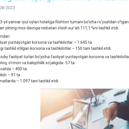
08/2023
-yil yanvar-iyul oylari holatiga Rishton tumani bo‘icha roְ‘yxatdan o‘tgan 
an yilning mos davriga nisbatan o‘sish sur'ati 111,1 %ni tashkil etdi.
ndan:
liyat yuritayotgan korxona va tashkilotlar – 1 645 ta
i tashkil etilgan korxona va tashkilotlar – 150 tani tashkil etdi.
isodiy faoliyat turlari bo‘yicha faoliyat yuritayotgan korxona va tashkilot
loq, o‘rmon va baliqchilik xo‘jaligida- 57 ta
oatda – 400 ta
lish – 91 ta
matlarda – 1 097 tani tashkil etdi.