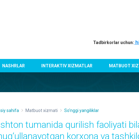
h
Tadbirkorlar uchun:
NASHRLAR
INTERAKTIV XIZMATLAR
MATBUOT XIZ
siy sahifa
Matbuot xizmati
So'nggi yangiliklar
ishton tumanida qurilish faoliyati bi
hug‘ullanayotgan korxona va tashkil