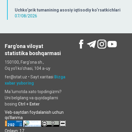
Uchko‘prik tumanining asosiy iqtisodiy ko‘rsatkichlari
07/08/2026
Farg'ona viloyat
statistika boshqarmasi
150100, Farg'ona sh.,
Oq yo'l ko‘chаsi, 104 a-uy
fer@stat.uz •
Sayt xaritasi
Bizga
xabar yuboring
Ma`lumotda xato topdingizmi?
Uni belgilang va quyidagilarni
bosing
Ctrl + Enter
Veb-saytdan foydalanish uchun
qo'llanma
Onlayn: 17