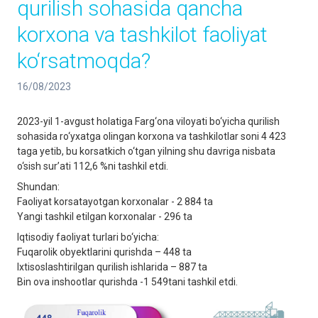
qurilish sohasida qancha
korxona va tashkilot faoliyat
ko‘rsatmoqda?
16/08/2023
2023-yil 1-avgust holatiga Farg‘ona viloyati bo‘yicha qurilish
sohasida ro‘yxatga olingan korxona va tashkilotlar soni 4 423
taga yetib, bu korsatkich o‘tgan yilning shu davriga nisbata
o‘sish sur’ati 112,6 %ni tashkil etdi.
Shundan:
Faoliyat korsatayotgan korxonalar - 2 884 ta
Yangi tashkil etilgan korxonalar - 296 ta
Iqtisodiy faoliyat turlari bo‘yicha:
Fuqarolik obyektlarini qurishda – 448 ta
Ixtisoslashtirilgan qurilish ishlarida – 887 ta
Bin ova inshootlar qurishda -1 549tani tashkil etdi.