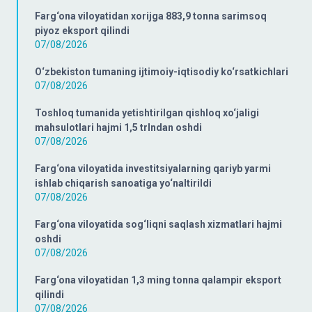
Farg‘ona viloyatidan xorijga 883,9 tonna sarimsoq
piyoz eksport qilindi
07/08/2026
O‘zbekiston tumaning ijtimoiy-iqtisodiy ko‘rsatkichlari
07/08/2026
Toshloq tumanida yetishtirilgan qishloq xo‘jaligi
mahsulotlari hajmi 1,5 trlndan oshdi
07/08/2026
Farg‘ona viloyatida investitsiyalarning qariyb yarmi
ishlab chiqarish sanoatiga yo‘naltirildi
07/08/2026
Farg‘ona viloyatida sog‘liqni saqlash xizmatlari hajmi
oshdi
07/08/2026
Farg‘ona viloyatidan 1,3 ming tonna qalampir eksport
qilindi
07/08/2026