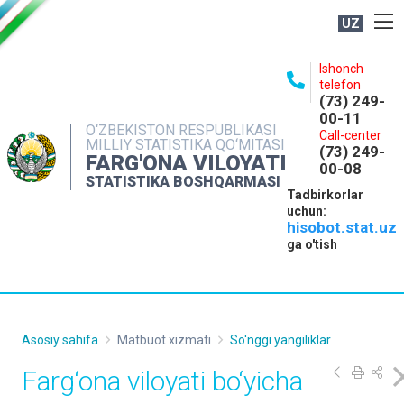
UZ
BOSHQARMA HAQIDA
Ishonch
telefon
OCHIQ MA'LUMOTLAR
(73) 249-
00-11
NASHRLAR
O‘ZBEKISTON RESPUBLIKASI
Call-center
MILLIY STATISTIKA QO‘MITASI
(73) 249-
INTERAKTIV XIZMATLAR
FARG'ONA VILOYATI
00-08
STATISTIKA BOSHQARMASI
MATBUOT XIZMATI
Tadbirkorlar
uchun:
MUROJAATLAR
hisobot.stat.uz
KONTAKTLAR
ga o'tish
Asosiy sahifa
Matbuot xizmati
So'nggi yangiliklar
Farg‘ona viloyati bo‘yicha