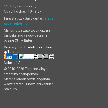
150100, Farg'ona sh.,
Oq yo'l ko‘chаsi, 104 a-uy
fer@stat.uz •
Sayt xaritasi
Bizga
xabar yuboring
Ma`lumotda xato topdingizmi?
Uni belgilang va quyidagilarni
bosing
Ctrl + Enter
Veb-saytdan foydalanish uchun
qo'llanma
Onlayn: 17
© 2010-2026 Farg‘ona viloyat
statistika boshqarmasi
Materiallardan foydalanganda
www.farstat.uz havolani keltirish
majburiy.