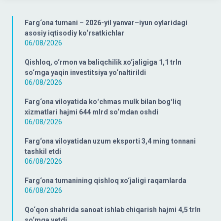
Farg‘ona tumani – 2026-yil yanvar–iyun oylaridagi
asosiy iqtisodiy ko‘rsatkichlar
06/08/2026
Qishloq, o‘rmon va baliqchilik xo‘jaligiga 1,1 trln
so‘mga yaqin investitsiya yo‘naltirildi
06/08/2026
Farg‘ona viloyatida koʻchmas mulk bilan bogʻliq
xizmatlari hajmi 644 mlrd so‘mdan oshdi
06/08/2026
Farg‘ona viloyatidan uzum eksporti 3,4 ming tonnani
tashkil etdi
06/08/2026
Farg‘ona tumanining qishloq xo‘jaligi raqamlarda
06/08/2026
Qo‘qon shahrida sanoat ishlab chiqarish hajmi 4,5 trln
so‘mga yetdi