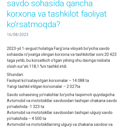
savdo sohasida qancha
korxona va tashkilot faoliyat
ko‘rsatmoqda?
16/08/2023
2023-yil 1-avgust holatiga Farg‘ona viloyati bo‘yicha savdo
sohasida ro‘yxatga olingan korxona va tashkilotlar soni 20 423
taga yetib, bu korsatkich o‘tgan yilning shu davriga nisbata
o‘sish sur’ati 118,1 %ni tashkil etdi.
Shundan:
Faoliyat ko‘rsatayotgan korxonalar – 14 088 ta
Yangi tashkil etilgan korxonalar – 2 027ta
Savdo sohasining yo‘nalishlar bo‘yicha taqsimoti quyidagicha:
Avtomobil va mototsikllar savdosidan tashqari chakana savdo
yo‘nalishida -1 323 ta
Avtomobil va mototsikllar savdosidan tashqari ulgurji savdo
yo‘nalishida – 4 500 ta
Avtomobil va mototsikllarning ulgurji va chakana savdosi va