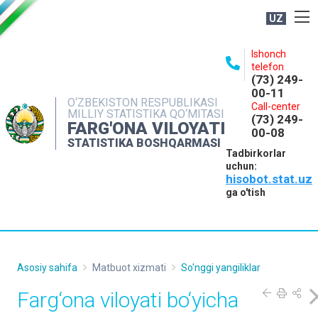
UZ
BOSHQARMA HAQIDA
Ishonch
telefon
OCHIQ MA'LUMOTLAR
(73) 249-
00-11
NASHRLAR
O‘ZBEKISTON RESPUBLIKASI
Call-center
MILLIY STATISTIKA QO‘MITASI
(73) 249-
INTERAKTIV XIZMATLAR
FARG'ONA VILOYATI
00-08
STATISTIKA BOSHQARMASI
MATBUOT XIZMATI
Tadbirkorlar
uchun:
MUROJAATLAR
hisobot.stat.uz
KONTAKTLAR
ga o'tish
Asosiy sahifa
Matbuot xizmati
So'nggi yangiliklar
Farg‘ona viloyati bo‘yicha