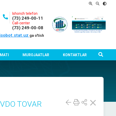
Ishonch telefon
(73) 249-00-11
Call-center
(73) 249-00-08
isobot.stat.uz
ga o'tish
MATI
MUROJAATLAR
KONTAKTLAR
AVDO TOVAR