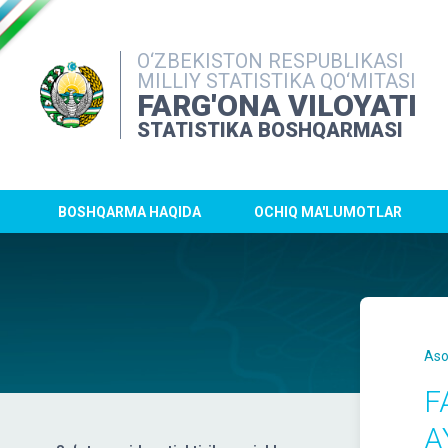
O‘ZBEKISTON RESPUBLIKASI
MILLIY STATISTIKA QO‘MITASI
FARG'ONA VILOYATI
STATISTIKA BOSHQARMASI
BOSHQARMA HAQIDA
OCHIQ MA'LUMOTLAR
Aso
F
A