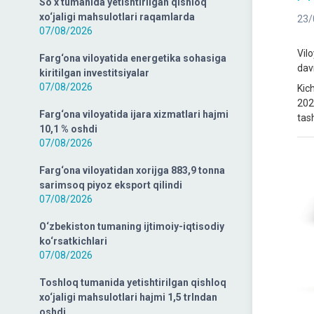
So‘x tumanida yetishtirilgan qishloq
xo‘jaligi mahsulotlari raqamlarda
23/
07/08/2026
Vil
Farg‘ona viloyatida energetika sohasiga
dav
kiritilgan investitsiyalar
07/08/2026
Kic
202
Farg‘ona viloyatida ijara xizmatlari hajmi
tash
10,1 % oshdi
07/08/2026
Farg‘ona viloyatidan xorijga 883,9 tonna
sarimsoq piyoz eksport qilindi
07/08/2026
O‘zbekiston tumaning ijtimoiy-iqtisodiy
ko‘rsatkichlari
07/08/2026
Toshloq tumanida yetishtirilgan qishloq
xo‘jaligi mahsulotlari hajmi 1,5 trlndan
oshdi