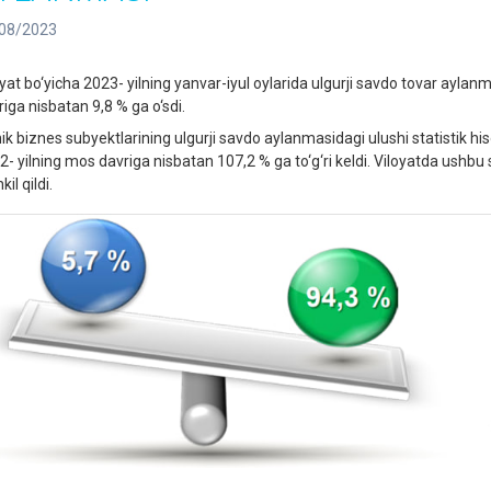
08/2023
oyat bo‘yicha 2023- yilning yanvar-iyul oylarida ulgurji savdo tovar aylanm
riga nisbatan 9,8 % ga o‘sdi.
hik biznes subyektlarining ulgurji savdo aylanmasidagi ulushi statistik hi
2- yilning mos davriga nisbatan 107,2 % ga to‘g‘ri keldi. Viloyatda ushbu 
kil qildi.