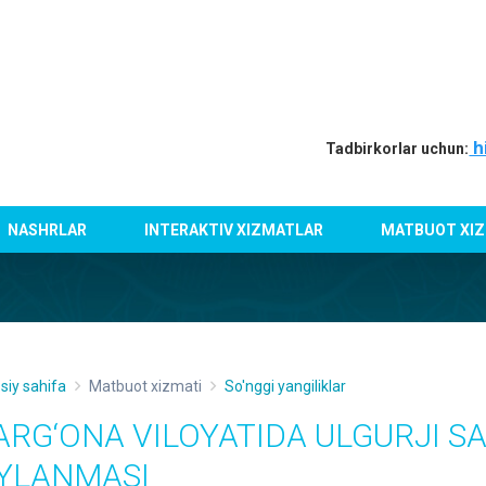
h
Tadbirkorlar uchun:
NASHRLAR
INTERAKTIV XIZMATLAR
MATBUOT XIZ
siy sahifa
Matbuot xizmati
So'nggi yangiliklar
ARG‘ONA VILOYATIDA ULGURJI S
YLANMASI