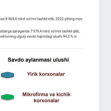
asi 8 464,4 mlrd. so‘mni tashkil etib, 2022-yilning mos
soblarga qaraganda 7 979,4 mlrd. so‘mni tashkil qilib,
sektorning ulgurji savdo hajmidagi ulushi 94,3 % ni