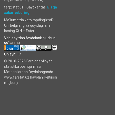
fer@stat.uz •
Sayt xaritasi
Bizga
xabar yuboring
Ma`lumotda xato topdingizmi?
Uni belgilang va quyidagilarni
bosing
Ctrl + Enter
Veb-saytdan foydalanish uchun
qo'llanma
Onlayn: 17
© 2010-2026 Farg‘ona viloyat
statistika boshqarmasi
Materiallardan foydalanganda
www.farstat.uz havolani keltirish
majburiy.