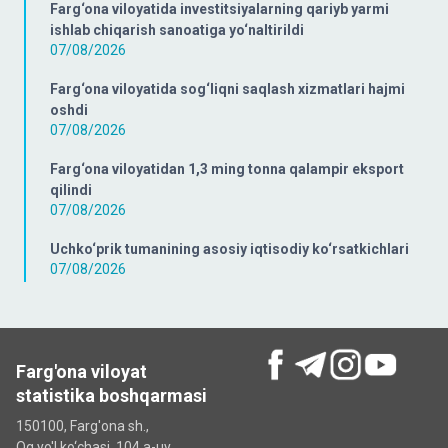
Farg‘ona viloyatida investitsiyalarning qariyb yarmi
ishlab chiqarish sanoatiga yo‘naltirildi
07/08/2026
Farg‘ona viloyatida sog‘liqni saqlash xizmatlari hajmi
oshdi
07/08/2026
Farg‘ona viloyatidan 1,3 ming tonna qalampir eksport
qilindi
07/08/2026
Uchko‘prik tumanining asosiy iqtisodiy ko‘rsatkichlari
07/08/2026
Farg'ona viloyat
statistika boshqarmasi
150100, Farg'ona sh.,
Oq yo'l ko‘chаsi, 104 a-uy