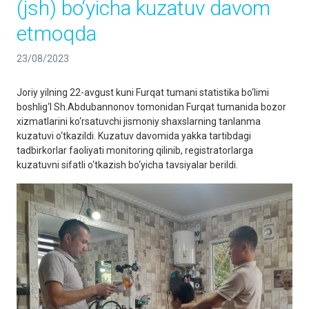
(jsh) bo‘yicha kuzatuv davom
etmoqda
23/08/2023
Joriy yilning 22-avgust kuni Furqat tumani statistika bo‘limi
boshlig‘I Sh.Abdubannonov tomonidan Furqat tumanida bozor
xizmatlarini ko‘rsatuvchi jismoniy shaxslarning tanlanma
kuzatuvi o‘tkazildi. Kuzatuv davomida yakka tartibdagi
tadbirkorlar faoliyati monitoring qilinib, registratorlarga
kuzatuvni sifatli o‘tkazish bo‘yicha tavsiyalar berildi.