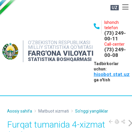
UZ
BOSHQARMA HAQIDA
Ishonch
telefon
OCHIQ MA'LUMOTLAR
(73) 249-
00-11
NASHRLAR
O‘ZBEKISTON RESPUBLIKASI
Call-center
MILLIY STATISTIKA QO‘MITASI
(73) 249-
INTERAKTIV XIZMATLAR
FARG'ONA VILOYATI
00-08
STATISTIKA BOSHQARMASI
MATBUOT XIZMATI
Tadbirkorlar
uchun:
MUROJAATLAR
hisobot.stat.uz
KONTAKTLAR
ga o'tish
Asosiy sahifa
Matbuot xizmati
So'nggi yangiliklar
Furqat tumanida 4-xizmat