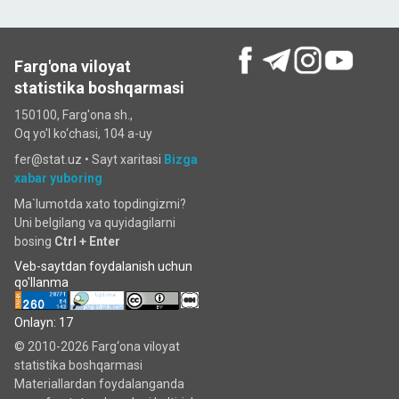
Farg'ona viloyat
statistika boshqarmasi
150100, Farg'ona sh.,
Oq yo'l ko‘chаsi, 104 a-uy
fer@stat.uz •
Sayt xaritasi
Bizga
xabar yuboring
Ma`lumotda xato topdingizmi?
Uni belgilang va quyidagilarni
bosing
Ctrl + Enter
Veb-saytdan foydalanish uchun
qo'llanma
Onlayn: 17
© 2010-2026 Farg‘ona viloyat
statistika boshqarmasi
Materiallardan foydalanganda