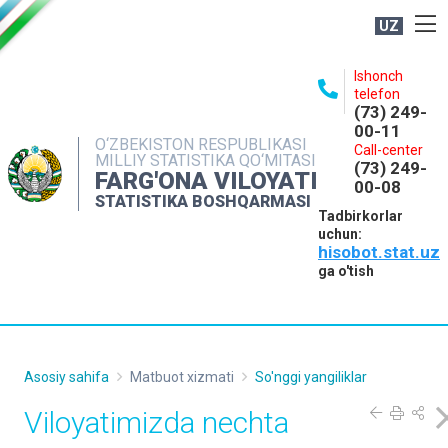
UZ
BOSHQARMA HAQIDA
Ishonch
telefon
OCHIQ MA'LUMOTLAR
(73) 249-
00-11
NASHRLAR
O‘ZBEKISTON RESPUBLIKASI
Call-center
MILLIY STATISTIKA QO‘MITASI
(73) 249-
INTERAKTIV XIZMATLAR
FARG'ONA VILOYATI
00-08
STATISTIKA BOSHQARMASI
MATBUOT XIZMATI
Tadbirkorlar
uchun:
MUROJAATLAR
hisobot.stat.uz
KONTAKTLAR
ga o'tish
Asosiy sahifa
Matbuot xizmati
So'nggi yangiliklar
Viloyatimizda nechta