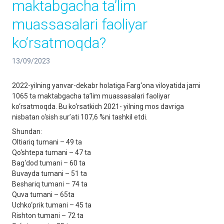
maktabgacha ta’lim
muassasalari faoliyar
ko‘rsatmoqda?
13/09/2023
2022-yilning yanvar-dekabr holatiga Farg‘ona viloyatida jami
1065 ta maktabgacha ta’lim muassasalari faoliyar
ko‘rsatmoqda. Bu ko‘rsatkich 2021- yilning mos davriga
nisbatan o‘sish sur’ati 107,6 %ni tashkil etdi.
Shundan:
Oltiariq tumani – 49 ta
Qo‘shtepa tumani – 47 ta
Bag‘dod tumani – 60 ta
Buvayda tumani – 51 ta
Beshariq tumani – 74 ta
Quva tumani – 65ta
Uchko‘prik tumani – 45 ta
Rishton tumani – 72 ta