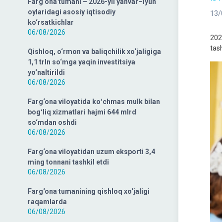
Farg‘ona tumani – 2026-yil yanvar–iyun
oylaridagi asosiy iqtisodiy
13/
ko‘rsatkichlar
06/08/2026
202
tash
Qishloq, o‘rmon va baliqchilik xo‘jaligiga
1,1 trln so‘mga yaqin investitsiya
yo‘naltirildi
06/08/2026
Farg‘ona viloyatida koʻchmas mulk bilan
bogʻliq xizmatlari hajmi 644 mlrd
so‘mdan oshdi
06/08/2026
Farg‘ona viloyatidan uzum eksporti 3,4
ming tonnani tashkil etdi
06/08/2026
Farg‘ona tumanining qishloq xo‘jaligi
raqamlarda
06/08/2026