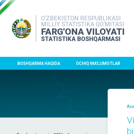
O‘ZBEKISTON RESPUBLIKASI
MILLIY STATISTIKA QO‘MITASI
FARG'ONA VILOYATI
STATISTIKA BOSHQARMASI
BOSHQARMA HAQIDA
OCHIQ MA'LUMOTLAR
Aso
V
b