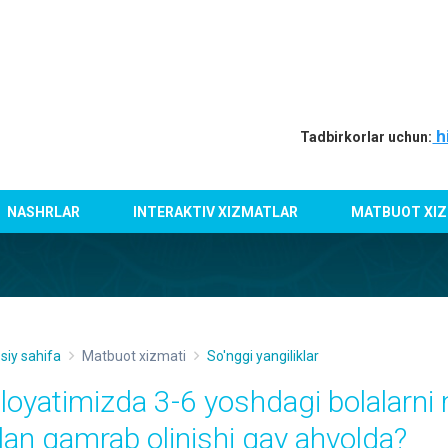
h
Tadbirkorlar uchun:
NASHRLAR
INTERAKTIV XIZMATLAR
MATBUOT XIZ
siy sahifa
Matbuot xizmati
So'nggi yangiliklar
iloyatimizda 3-6 yoshdagi bolalarni
ilan qamrab olinishi qay ahvolda?