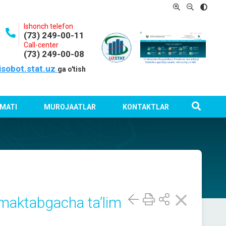
Ishonch telefon
(73) 249-00-11
Call-center
(73) 249-00-08
isobot.stat.uz
ga o'tish
MATI
MUROJAATLAR
KONTAKTLAR
 maktabgacha taʼlim