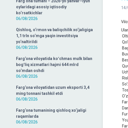
Farg‘ona tumani – 2026-yil yanvar–iyun
oylaridagi asosiy iqtisodiy
14/
ko‘rsatkichlar
06/08/2026
Vil
Qishloq, o‘rmon va baliqchilik xo‘jaligiga
Ula
1,1 trln so‘mga yaqin investitsiya
Olt
yo‘naltirildi
Qo‘
06/08/2026
Bag
Buv
Farg‘ona viloyatida koʻchmas mulk bilan
Bes
bogʻliq xizmatlari hajmi 644 mlrd
Quv
so‘mdan oshdi
Uch
06/08/2026
Ris
So‘
Farg‘ona viloyatidan uzum eksporti 3,4
Tos
ming tonnani tashkil etdi
O‘z
06/08/2026
Far
Dan
Farg‘ona tumanining qishloq xo‘jaligi
Fur
raqamlarda
Yoz
06/08/2026
Far