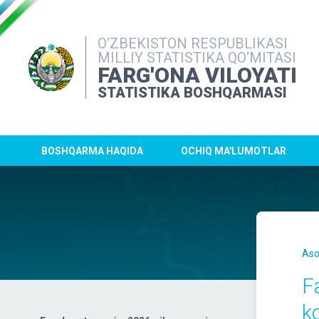
O‘ZBEKISTON RESPUBLIKASI
MILLIY STATISTIKA QO‘MITASI
FARG'ONA VILOYATI
STATISTIKA BOSHQARMASI
BOSHQARMA HAQIDA
OCHIQ MA'LUMOTLAR
Aso
Fa
k