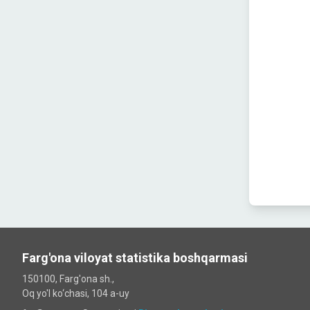
Farg'ona viloyat statistika boshqarmasi
150100, Farg'ona sh.,
Oq yo'l ko‘chаsi, 104 a-uy