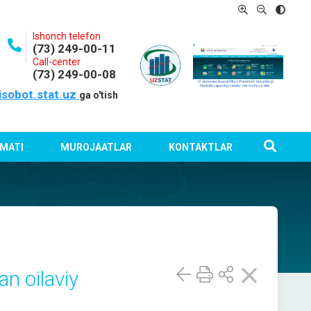
Ishonch telefon
(73) 249-00-11
Call-center
(73) 249-00-08
isobot.stat.uz
ga o'tish
MATI
MUROJAATLAR
KONTAKTLAR
an oilaviy