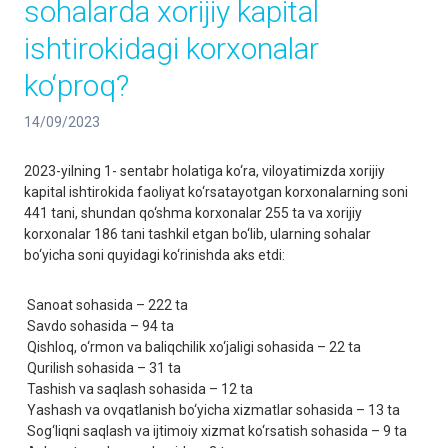
sohalarda xorijiy kapital
ishtirokidagi korxonalar
ko‘proq?
14/09/2023
2023-yilning 1- sentabr holatiga ko‘ra, viloyatimizda xorijiy
kapital ishtirokida faoliyat ko‘rsatayotgan korxonalarning soni
441 tani, shundan qo‘shma korxonalar 255 ta va xorijiy
korxonalar 186 tani tashkil etgan bo‘lib, ularning sohalar
bo‘yicha soni quyidagi ko‘rinishda aks etdi:
Sanoat sohasida – 222 ta
Savdo sohasida – 94 ta
Qishloq, o‘rmon va baliqchilik xo‘jaligi sohasida – 22 ta
Qurilish sohasida – 31 ta
Tashish va saqlash sohasida – 12 ta
Yashash va ovqatlanish bo‘yicha xizmatlar sohasida – 13 ta
Sog‘liqni saqlash va ijtimoiy xizmat ko‘rsatish sohasida – 9 ta