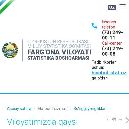
UZ
BOSHQARMA HAQIDA
Ishonch
telefon
OCHIQ MA'LUMOTLAR
(73) 249-
00-11
NASHRLAR
O‘ZBEKISTON RESPUBLIKASI
Call-center
MILLIY STATISTIKA QO‘MITASI
(73) 249-
INTERAKTIV XIZMATLAR
FARG'ONA VILOYATI
00-08
STATISTIKA BOSHQARMASI
MATBUOT XIZMATI
Tadbirkorlar
uchun:
MUROJAATLAR
hisobot.stat.uz
KONTAKTLAR
ga o'tish
Asosiy sahifa
Matbuot xizmati
So'nggi yangiliklar
Viloyatimizda qaysi