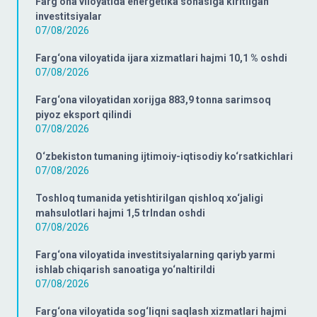
Farg‘ona viloyatida energetika sohasiga kiritilgan
investitsiyalar
07/08/2026
Farg‘ona viloyatida ijara xizmatlari hajmi 10,1 % oshdi
07/08/2026
Farg‘ona viloyatidan xorijga 883,9 tonna sarimsoq
piyoz eksport qilindi
07/08/2026
O‘zbekiston tumaning ijtimoiy-iqtisodiy ko‘rsatkichlari
07/08/2026
Toshloq tumanida yetishtirilgan qishloq xo‘jaligi
mahsulotlari hajmi 1,5 trlndan oshdi
07/08/2026
Farg‘ona viloyatida investitsiyalarning qariyb yarmi
ishlab chiqarish sanoatiga yo‘naltirildi
07/08/2026
Farg‘ona viloyatida sog‘liqni saqlash xizmatlari hajmi