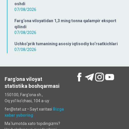
oshdi
07/08/2026
Farg‘ona viloyatidan 1,3 ming tonna qalampir eksport
qilindi
07/08/2026
Uchko‘prik tumanining asosiy iqtisodiy ko‘rsatkichlari
07/08/2026
Farg'ona viloyat
statistika boshqarmasi
150100, Farg'ona sh.,
Oq yo'l ko‘chаsi, 104 a-uy
fer@stat.uz •
Sayt xaritasi
Bizga
xabar yuboring
Ma`lumotda xato topdingizmi?