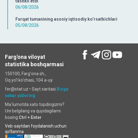
tashkil etdi
06/08/2026
Furqat tumanining asosiy iqtisodiy ko‘rsatkichlari
05/08/2026
Farg'ona viloyat
statistika boshqarmasi
150100, Farg'ona sh.,
Oq yo'l ko‘chаsi, 104 a-uy
fer@stat.uz •
Sayt xaritasi
Bizga
xabar yuboring
Ma`lumotda xato topdingizmi?
Uni belgilang va quyidagilarni
bosing
Ctrl + Enter
Veb-saytdan foydalanish uchun
qo'llanma