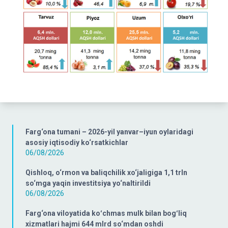
Farg‘ona tumani – 2026-yil yanvar–iyun oylaridagi
asosiy iqtisodiy ko‘rsatkichlar
06/08/2026
Qishloq, o‘rmon va baliqchilik xo‘jaligiga 1,1 trln
so‘mga yaqin investitsiya yo‘naltirildi
06/08/2026
Farg‘ona viloyatida koʻchmas mulk bilan bogʻliq
xizmatlari hajmi 644 mlrd so‘mdan oshdi