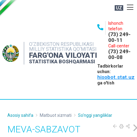
UZ
BOSHQARMA HAQIDA
Ishonch
telefon
OCHIQ MA'LUMOTLAR
(73) 249-
00-11
NASHRLAR
O‘ZBEKISTON RESPUBLIKASI
Call-center
MILLIY STATISTIKA QO‘MITASI
(73) 249-
INTERAKTIV XIZMATLAR
FARG'ONA VILOYATI
00-08
STATISTIKA BOSHQARMASI
MATBUOT XIZMATI
Tadbirkorlar
uchun:
MUROJAATLAR
hisobot.stat.uz
KONTAKTLAR
ga o'tish
Asosiy sahifa
Matbuot xizmati
So'nggi yangiliklar
MEVA-SABZAVOT