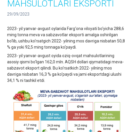
MAHSULOTLARI EKSPORTI
29/09/2023
2023- yil yanvar-avgust oylarida Farg‘ona viloyati bo‘yicha 288,6
ming tonna meva va sabzavotlar eksporti amalga oshirilgan
bo‘lib, ushbu ko‘rsatgich 2022- yilning mos davriga nisbatan 50,8
% ga yoki 92,5 ming tonnaga ko‘paydi.
2023- yil yanvar-avgust oyida oziq-ovqat mahsulotlarining
asosiy qismi bo‘lgan 162,0 mln. AQSH dollari qiymatidagi meva-
sabzavot eksport qilindi. Bu ko‘rsatkich 2022- yilning mos
davriga nisbatan 16,3 % ga ko‘paydi va jami eksportdagi ulushi
34,1 % ni tashkil etdi.