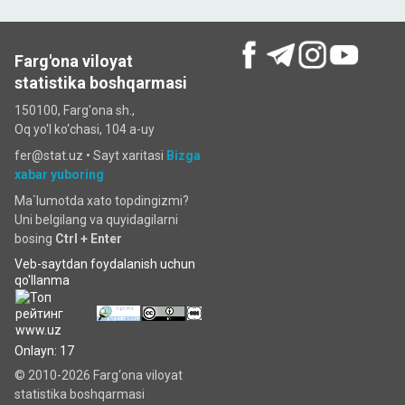
Farg'ona viloyat
statistika boshqarmasi
150100, Farg'ona sh.,
Oq yo'l ko‘chаsi, 104 a-uy
fer@stat.uz •
Sayt xaritasi
Bizga
xabar yuboring
Ma`lumotda xato topdingizmi?
Uni belgilang va quyidagilarni
bosing
Ctrl + Enter
Veb-saytdan foydalanish uchun
qo'llanma
Onlayn: 17
© 2010-2026 Farg‘ona viloyat
statistika boshqarmasi