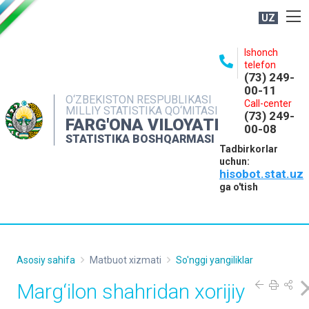
UZ
BOSHQARMA HAQIDA
Ishonch
telefon
OCHIQ MA'LUMOTLAR
(73) 249-
00-11
NASHRLAR
O‘ZBEKISTON RESPUBLIKASI
Call-center
MILLIY STATISTIKA QO‘MITASI
(73) 249-
INTERAKTIV XIZMATLAR
FARG'ONA VILOYATI
00-08
STATISTIKA BOSHQARMASI
MATBUOT XIZMATI
Tadbirkorlar
uchun:
MUROJAATLAR
hisobot.stat.uz
KONTAKTLAR
ga o'tish
Asosiy sahifa
Matbuot xizmati
So'nggi yangiliklar
Marg‘ilon shahridan xorijiy