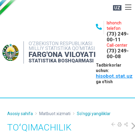
UZ
BOSHQARMA HAQIDA
Ishonch
telefon
OCHIQ MA'LUMOTLAR
(73) 249-
00-11
NASHRLAR
O‘ZBEKISTON RESPUBLIKASI
Call-center
MILLIY STATISTIKA QO‘MITASI
(73) 249-
INTERAKTIV XIZMATLAR
FARG'ONA VILOYATI
00-08
STATISTIKA BOSHQARMASI
MATBUOT XIZMATI
Tadbirkorlar
uchun:
MUROJAATLAR
hisobot.stat.uz
KONTAKTLAR
ga o'tish
Asosiy sahifa
Matbuot xizmati
So'nggi yangiliklar
TOʻQIMACHILIK