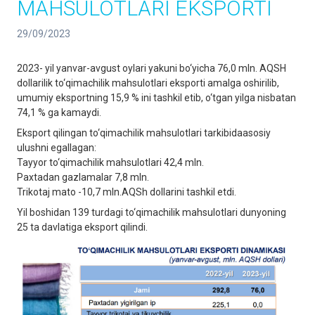
MAHSULOTLARI EKSPORTI
29/09/2023
2023- yil yanvar-avgust oylari yakuni bo‘yicha 76,0 mln. AQSH
dollarilik to‘qimachilik mahsulotlari eksporti amalga oshirilib,
umumiy eksportning 15,9 % ini tashkil etib, o‘tgan yilga nisbatan
74,1 % ga kamaydi.
Eksport qilingan to‘qimachilik mahsulotlari tarkibidaasosiy
ulushni egallagan:
Tayyor to‘qimachilik mahsulotlari 42,4 mln.
Paxtadan gazlamalar 7,8 mln.
Trikotaj mato -10,7 mln.AQSh dollarini tashkil etdi.
Yil boshidan 139 turdagi to‘qimachilik mahsulotlari dunyoning
25 ta davlatiga eksport qilindi.