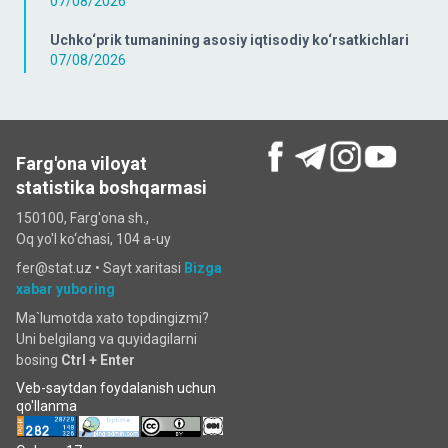
07/08/2026
Uchko‘prik tumanining asosiy iqtisodiy ko‘rsatkichlari
07/08/2026
Farg'ona viloyat
statistika boshqarmasi
150100, Farg'ona sh.,
Oq yo'l ko‘chаsi, 104 a-uy
fer@stat.uz •
Sayt xaritasi
Bizga
xabar yuboring
Ma`lumotda xato topdingizmi?
Uni belgilang va quyidagilarni
bosing
Ctrl + Enter
Veb-saytdan foydalanish uchun
qo'llanma