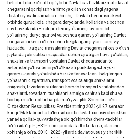
belgilari bilan ko‘rsatib qo‘yilishi, Davlat xavfsizlik xizmati davlat
chegarasini qo‘riqlash va himoya qilish sohasidagi yagona
davlat siyosatini amalga oshirishi, Davlat chegarasini kesib
o‘tishda quruqlikda, chegara daryolarida, ko‘llarida va boshqa
suv havzalarida – xalqaro temiryo‘llarning, avtomobil
yo‘llarining, daryo qatnovi va boshqa qatnov yo‘llarining Davlat
chegarasini kesib o‘tish uchun belgilangan joylari, samoviy
hududda – xalqaro trassalarning Davlat chegarasini kesib o‘tish
joylarida yoki ushbu maqsadlar uchun ajratilgan havo yo‘laklari,
shaxslar va transport vositalari Davlat chegarasidan to
avtomobil yo‘li va temiryo‘l o‘tkazish punktlarigacha yoki
qarama-qarshi yo‘nalishda harakatlanayotgan, belgilangan
yo‘nalishni o‘zgartirish, transport vositalariga shaxslarni
chiqarish, tovarlarni yuklashni hamda transport vositalaridan
shaxslarni, tovarlarni tushirishni amalga oshirish kabi shu va
boshqa ma’lumotlar haqida ma’ryza qildi. Shundan so‘ng,
O‘zbekiston Respublikasi Prezidentining 2023-yil 27-sentabr
kungi “Maktabgacha ta’lim sohasida davlat-xususiy sheriklikni
yanada qo‘llab-quvvatlashga oid qo‘shimcha chora-tadbirlar
to‘g‘risida”gi PQ–316-son qarorida tadbirkorlarga, ularning
xohishiga ko‘ra, 2018–2022- yillarda davlat-xususiy sheriklik