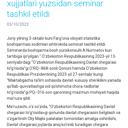
xujjatlari yuzsidan seminar
tashkil etildi
03/10/2023
Joriy yilning 3-oktabr kuni Farg‘ona viloyati statistika
boshqarmasi xodimlari ishtirokida seminat tashkil etildi.
Seminarda boshqarma bosh yuriskonsulti A.Nurmatov kun
tartibiga qo‘yilgan “ O‘zbekiston Respublikasining 2023-yil 13-
sentyabrdagi “O‘zbekiston Respublikasining Davlat chegarasi
to‘g‘risida”gi O‘RQ–868-sonli Qonuni hamda O‘zbekiston
Respublikasi Prezidentining 2023-yil 27-sentabr kungi
“Maktabgacha ta’lim sohasida davlat-xususiy sheriklikni yanada
qo‘llab-quvvatlashga oid qo‘shimcha chora-tadbirlar
to‘g‘risida”gi PQ–316-son qarorining mazmun-mohiyati haqida
ma’ruza qildi.
Ma’ruzachi, o‘z so‘zida, “O‘zbekiston Respublikasining Davlat
chegarasi to‘g‘risida»gi qonunda davlat chegarasini belgilash va
o‘zgartirish Oliy Majlis palatalari tomonidan amalga oshirilishi,
Davlat chegarasi joylarda aniq ko‘rinib turadigan chegara