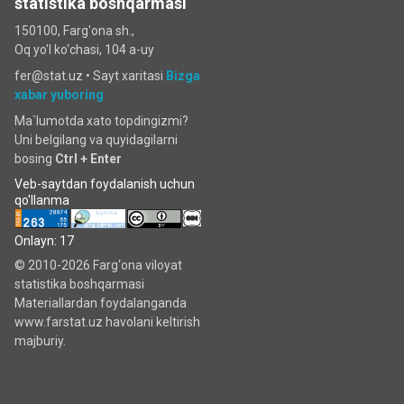
statistika boshqarmasi
150100, Farg'ona sh.,
Oq yo'l ko‘chаsi, 104 a-uy
fer@stat.uz •
Sayt xaritasi
Bizga
xabar yuboring
Ma`lumotda xato topdingizmi?
Uni belgilang va quyidagilarni
bosing
Ctrl + Enter
Veb-saytdan foydalanish uchun
qo'llanma
Onlayn: 17
© 2010-2026 Farg‘ona viloyat
statistika boshqarmasi
Materiallardan foydalanganda
www.farstat.uz havolani keltirish
majburiy.