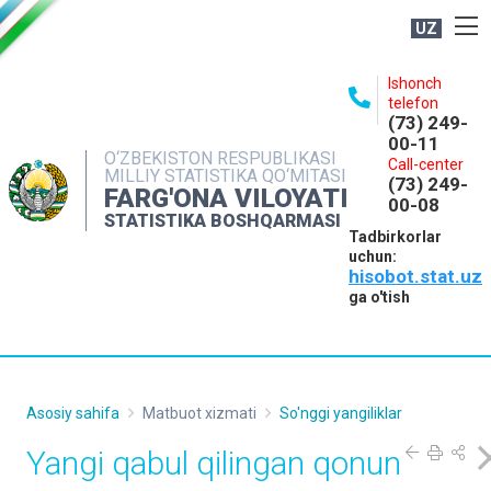
UZ
BOSHQARMA HAQIDA
Ishonch
telefon
OCHIQ MA'LUMOTLAR
(73) 249-
00-11
NASHRLAR
O‘ZBEKISTON RESPUBLIKASI
Call-center
MILLIY STATISTIKA QO‘MITASI
(73) 249-
INTERAKTIV XIZMATLAR
FARG'ONA VILOYATI
00-08
STATISTIKA BOSHQARMASI
MATBUOT XIZMATI
Tadbirkorlar
uchun:
MUROJAATLAR
hisobot.stat.uz
KONTAKTLAR
ga o'tish
Asosiy sahifa
Matbuot xizmati
So'nggi yangiliklar
Yangi qabul qilingan qonun