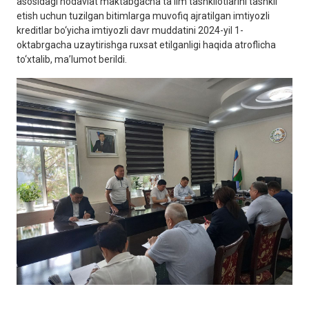
asosidagi nodavlat maktabgacha ta’lim tashkilotlarini tashkil
etish uchun tuzilgan bitimlarga muvofiq ajratilgan imtiyozli
kreditlar bo‘yicha imtiyozli davr muddatini 2024-yil 1-
oktabrgacha uzaytirishga ruxsat etilganligi haqida atroflicha
to‘xtalib, ma’lumot berildi.