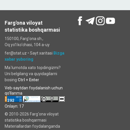
Farg'ona viloyat
statistika boshqarmasi
150100, Farg'ona sh.,
Oq yo'l ko‘chаsi, 104 a-uy
fer@stat.uz •
Sayt xaritasi
Bizga
xabar yuboring
Ma`lumotda xato topdingizmi?
Uni belgilang va quyidagilarni
bosing
Ctrl + Enter
Veb-saytdan foydalanish uchun
qo'llanma
Onlayn: 17
© 2010-2026 Farg‘ona viloyat
statistika boshqarmasi
Materiallardan foydalanganda