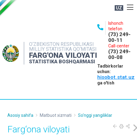
UZ
BOSHQARMA HAQIDA
Ishonch
telefon
OCHIQ MA'LUMOTLAR
(73) 249-
00-11
NASHRLAR
O‘ZBEKISTON RESPUBLIKASI
Call-center
MILLIY STATISTIKA QO‘MITASI
(73) 249-
INTERAKTIV XIZMATLAR
FARG'ONA VILOYATI
00-08
STATISTIKA BOSHQARMASI
MATBUOT XIZMATI
Tadbirkorlar
uchun:
MUROJAATLAR
hisobot.stat.uz
KONTAKTLAR
ga o'tish
Asosiy sahifa
Matbuot xizmati
So'nggi yangiliklar
Farg‘ona viloyati