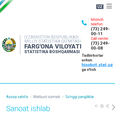
UZ
BOSHQARMA HAQIDA
Ishonch
telefon
OCHIQ MA'LUMOTLAR
(73) 249-
00-11
NASHRLAR
O‘ZBEKISTON RESPUBLIKASI
Call-center
MILLIY STATISTIKA QO‘MITASI
(73) 249-
INTERAKTIV XIZMATLAR
FARG'ONA VILOYATI
00-08
STATISTIKA BOSHQARMASI
MATBUOT XIZMATI
Tadbirkorlar
uchun:
MUROJAATLAR
hisobot.stat.uz
KONTAKTLAR
ga o'tish
Asosiy sahifa
Matbuot xizmati
So'nggi yangiliklar
Sanoat ishlab