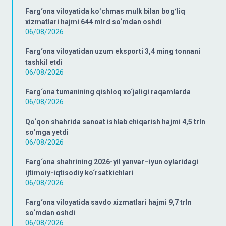
Farg‘ona viloyatida koʻchmas mulk bilan bogʻliq
xizmatlari hajmi 644 mlrd so‘mdan oshdi
06/08/2026
Farg‘ona viloyatidan uzum eksporti 3,4 ming tonnani
tashkil etdi
06/08/2026
Farg‘ona tumanining qishloq xo‘jaligi raqamlarda
06/08/2026
Qo‘qon shahrida sanoat ishlab chiqarish hajmi 4,5 trln
so‘mga yetdi
06/08/2026
Farg‘ona shahrining 2026-yil yanvar–iyun oylaridagi
ijtimoiy-iqtisodiy ko‘rsatkichlari
06/08/2026
Farg‘ona viloyatida savdo xizmatlari hajmi 9,7 trln
so‘mdan oshdi
06/08/2026