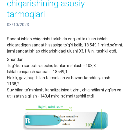
chiqarishining asosiy
tarmoqlari
03/10/2023
Sanoat ishlab chiqarishi tarkibida eng katta ulush ishlab
chiqaradigan sanoat hissasiga to‘g‘ri kelib, 18 549,1 mlrd.so‘mni,
jami sanoat ishlab chiqarishidagi ulushi 93,1 % ni, tashkil etdi.
Shundan:
Tog‘-kon sanoati va ochiq konlarni ishlash - 103,3
Ishlab chiqarish sanoati - 18549,1
Elektr, gaz, bug‘ bilan ta'minlash va havoni konditsiyalash -
1138,2
Suv bilan ta'minlash, kanalizatsiya tizimi, chiqindilarni yig‘ish va
utilizatsiya qilish - 140,4 mlrd. so‘mni tashkil etdi.