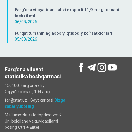
Farg‘ona viloyatidan sabzi eksporti 11,9 ming tonnani
tashkil etdi
06/08/2026
Furqat tumanining asosiy iqtisodiy ko‘rsatkichlari
05/08/2026
Farg'ona viloyat
statistika boshqarmasi
150100, Farg'ona sh.,
Oq yo'l ko‘chаsi, 104 a-uy
fer@stat.uz •
Sayt xaritasi
Bizga
xabar yuboring
Ma`lumotda xato topdingizmi?
Uni belgilang va quyidagilarni
bosing
Ctrl + Enter