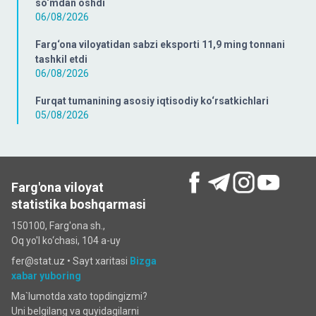
so‘mdan oshdi
06/08/2026
Farg‘ona viloyatidan sabzi eksporti 11,9 ming tonnani
tashkil etdi
06/08/2026
Furqat tumanining asosiy iqtisodiy ko‘rsatkichlari
05/08/2026
Farg'ona viloyat
statistika boshqarmasi
150100, Farg'ona sh.,
Oq yo'l ko‘chаsi, 104 a-uy
fer@stat.uz •
Sayt xaritasi
Bizga
xabar yuboring
Ma`lumotda xato topdingizmi?
Uni belgilang va quyidagilarni