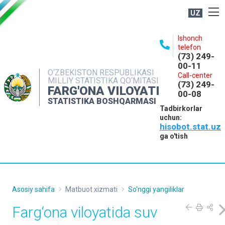
UZ
BOSHQARMA HAQIDA
Ishonch
telefon
OCHIQ MA'LUMOTLAR
(73) 249-
00-11
NASHRLAR
O‘ZBEKISTON RESPUBLIKASI
Call-center
MILLIY STATISTIKA QO‘MITASI
(73) 249-
INTERAKTIV XIZMATLAR
FARG'ONA VILOYATI
00-08
STATISTIKA BOSHQARMASI
MATBUOT XIZMATI
Tadbirkorlar
uchun:
MUROJAATLAR
hisobot.stat.uz
KONTAKTLAR
ga o'tish
Asosiy sahifa
Matbuot xizmati
So'nggi yangiliklar
Farg‘ona viloyatida suv