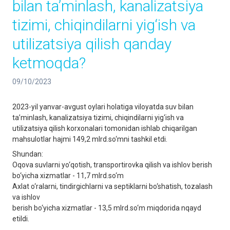
bilan ta’minlash, kanalizatsiya
tizimi, chiqindilarni yig‘ish va
utilizatsiya qilish qanday
ketmoqda?
09/10/2023
2023-yil yanvar-avgust oylari holatiga viloyatda suv bilan
ta’minlash, kanalizatsiya tizimi, chiqindilarni yig‘ish va
utilizatsiya qilish korxonalari tomonidan ishlab chiqarilgan
mahsulotlar hajmi 149,2 mlrd.so‘mni tashkil etdi.
Shundan:
Oqova suvlarni yo‘qotish, transportirovka qilish va ishlov berish
bo‘yicha xizmatlar - 11,7 mlrd.so‘m
Axlat o‘ralarni, tindirgichlarni va septiklarni bo‘shatish, tozalash
va ishlov
berish bo‘yicha xizmatlar - 13,5 mlrd.so‘m miqdorida nqayd
etildi.