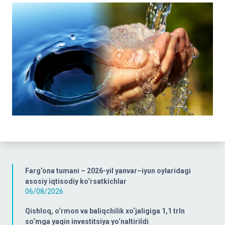
Farg‘ona tumani – 2026-yil yanvar–iyun oylaridagi
asosiy iqtisodiy ko‘rsatkichlar
06/08/2026
Qishloq, o‘rmon va baliqchilik xo‘jaligiga 1,1 trln
so‘mga yaqin investitsiya yo‘naltirildi