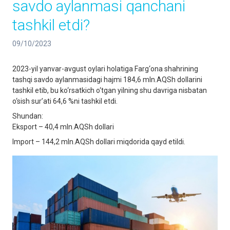
savdo aylanmasi qanchani
tashkil etdi?
09/10/2023
2023-yil yanvar-avgust oylari holatiga Farg‘ona shahrining
tashqi savdo aylanmasidagi hajmi 184,6 mln.AQSh dollarini
tashkil etib, bu ko‘rsatkich o‘tgan yilning shu davriga nisbatan
o‘sish sur’ati 64,6 %ni tashkil etdi.
Shundan:
Eksport – 40,4 mln.AQSh dollari
Import – 144,2 mln.AQSh dollari miqdorida qayd etildi.