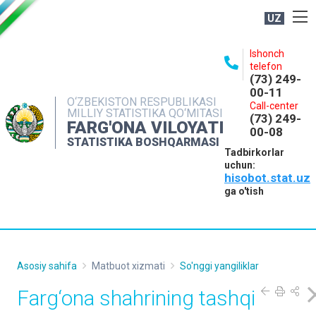
UZ
BOSHQARMA HAQIDA
Ishonch
telefon
OCHIQ MA'LUMOTLAR
(73) 249-
00-11
NASHRLAR
O‘ZBEKISTON RESPUBLIKASI
Call-center
MILLIY STATISTIKA QO‘MITASI
(73) 249-
INTERAKTIV XIZMATLAR
FARG'ONA VILOYATI
00-08
STATISTIKA BOSHQARMASI
MATBUOT XIZMATI
Tadbirkorlar
uchun:
MUROJAATLAR
hisobot.stat.uz
KONTAKTLAR
ga o'tish
Asosiy sahifa
Matbuot xizmati
So'nggi yangiliklar
Farg‘ona shahrining tashqi