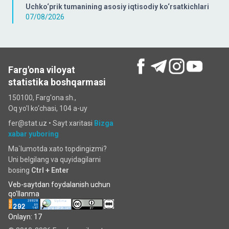
Uchko‘prik tumanining asosiy iqtisodiy ko‘rsatkichlari
07/08/2026
Farg'ona viloyat
statistika boshqarmasi
150100, Farg'ona sh.,
Oq yo'l ko‘chаsi, 104 a-uy
fer@stat.uz •
Sayt xaritasi
Bizga
xabar yuboring
Ma`lumotda xato topdingizmi?
Uni belgilang va quyidagilarni
bosing
Ctrl + Enter
Veb-saytdan foydalanish uchun
qo'llanma
Onlayn: 17