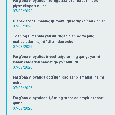
Farg‘ona viloyatidan xorijga 883,9 tonna sarimsoq
piyoz eksport qilindi
07/08/2026
O‘zbekiston tumaning ijtimoiy-iqtisodiy ko‘rsatkichlari
07/08/2026
Toshloq tumanida yetishtirilgan qishloq xo‘jaligi
mahsulotlari hajmi 1,5 trlndan oshdi
07/08/2026
Farg‘ona viloyatida investitsiyalarning qariyb yarmi
ishlab chiqarish sanoatiga yo‘naltirildi
07/08/2026
Farg‘ona viloyatida sog‘liqni saqlash xizmatlari hajmi
oshdi
07/08/2026
Farg‘ona viloyatidan 1,3 ming tonna qalampir eksport
qilindi
07/08/2026