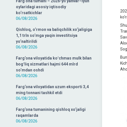
Farg‘ona tumani – 2026-yil yanvar–iyun
oylaridagi asosiy iqtisodiy
202
ko‘rsatkichlar
ko‘
06/08/2026
Shu
Qishloq, o‘rmon va baliqchilik xo‘jaligiga
Tra
1,1 trln so‘mga yaqin investitsiya
Sav
yo‘naltirildi
Alo
06/08/2026
Sog
Bun
Farg‘ona viloyatida koʻchmas mulk bilan
Kich
bogʻliq xizmatlari hajmi 644 mlrd
Aho
so‘mdan oshdi
06/08/2026
Farg‘ona viloyatidan uzum eksporti 3,4
ming tonnani tashkil etdi
06/08/2026
Farg‘ona tumanining qishloq xo‘jaligi
raqamlarda
06/08/2026