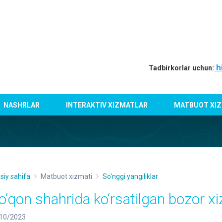
h
Tadbirkorlar uchun:
NASHRLAR
INTERAKTIV XIZMATLAR
MATBUOT XIZ
siy sahifa
Matbuot xizmati
So'nggi yangiliklar
o‘qon shahrida ko‘rsatilgan bozor xi
10/2023