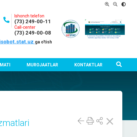
Ishonch telefon
(73) 249-00-11
Call-center
(73) 249-00-08
isobot.stat.uz
ga o'tish
MATI
MUROJAATLAR
KONTAKTLAR
zmatlari