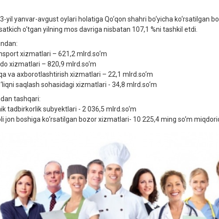
3-yil yanvar-avgust oylari holatiga Qo‘qon shahri bo‘yicha ko‘rsatilgan b
rsatkich o‘tgan yilning mos davriga nisbatan 107,1 %ni tashkil etdi.
ndan:
nsport xizmatlari – 621,2 mlrd.so‘m
do xizmatlari – 820,9 mlrd.so‘m
qa va axborotlashtirish xizmatlari – 22,1 mlrd.so‘m
‘liqni saqlash sohasidagi xizmatlari - 34,8 mlrd.so‘m
dan tashqari:
ik tadbirkorlik subyektlari - 2 036,5 mlrd.so‘m
li jon boshiga ko‘rsatilgan bozor xizmatlari- 10 225,4 ming so‘m miqdorid