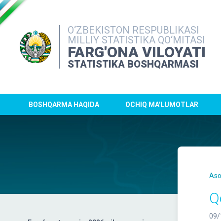
O‘ZBEKISTON RESPUBLIKASI
MILLIY STATISTIKA QO‘MITASI
FARG'ONA VILOYATI
STATISTIKA BOSHQARMASI
BOSHQARMA HAQIDA
OCHIQ MA'LUMOTLAR
Aso
Q
09/