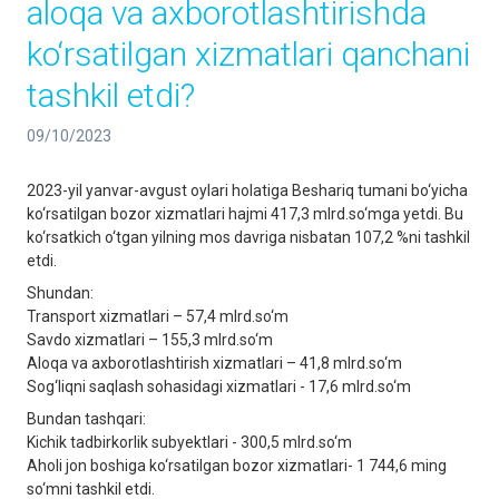
aloqa va axborotlashtirishda
ko‘rsatilgan xizmatlari qanchani
tashkil etdi?
09/10/2023
2023-yil yanvar-avgust oylari holatiga Beshariq tumani bo‘yicha
ko‘rsatilgan bozor xizmatlari hajmi 417,3 mlrd.so‘mga yetdi. Bu
ko‘rsatkich o‘tgan yilning mos davriga nisbatan 107,2 %ni tashkil
etdi.
Shundan:
Transport xizmatlari – 57,4 mlrd.so‘m
Savdo xizmatlari – 155,3 mlrd.so‘m
Aloqa va axborotlashtirish xizmatlari – 41,8 mlrd.so‘m
Sog‘liqni saqlash sohasidagi xizmatlari - 17,6 mlrd.so‘m
Bundan tashqari:
Kichik tadbirkorlik subyektlari - 300,5 mlrd.so‘m
Aholi jon boshiga ko‘rsatilgan bozor xizmatlari- 1 744,6 ming
so‘mni tashkil etdi.