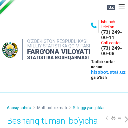
UZ
BOSHQARMA HAQIDA
Ishonch
telefon
OCHIQ MA'LUMOTLAR
(73) 249-
00-11
NASHRLAR
O‘ZBEKISTON RESPUBLIKASI
Call-center
MILLIY STATISTIKA QO‘MITASI
(73) 249-
INTERAKTIV XIZMATLAR
FARG'ONA VILOYATI
00-08
STATISTIKA BOSHQARMASI
MATBUOT XIZMATI
Tadbirkorlar
uchun:
MUROJAATLAR
hisobot.stat.uz
KONTAKTLAR
ga o'tish
Asosiy sahifa
Matbuot xizmati
So'nggi yangiliklar
Beshariq tumani bo‘yicha