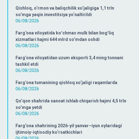
Qishloq, o‘rmon va baliqchilik xo‘jaligiga 1,1 trln
so‘mga yaqin investitsiya yo‘naltirildi
06/08/2026
Farg‘ona viloyatida koʻchmas mulk bilan bogʻliq
xizmatlari hajmi 644 mlrd so‘mdan oshdi
06/08/2026
Farg‘ona viloyatidan uzum eksporti 3,4 ming tonnani
tashkil etdi
06/08/2026
Farg‘ona tumanining qishloq xo‘jaligi raqamlarda
06/08/2026
Qo‘qon shahrida sanoat ishlab chiqarish hajmi 4,5 trln
so‘mga yetdi
06/08/2026
Farg‘ona shahrining 2026-yil yanvar–iyun oylaridagi
ijtimoiy-iqtisodiy ko‘rsatkichlari
06/08/2026