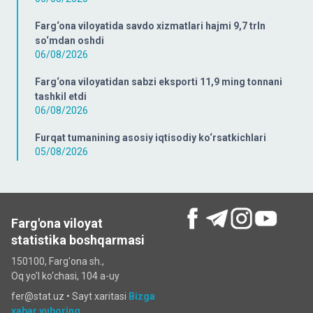
Farg‘ona viloyatida savdo xizmatlari hajmi 9,7 trln
so‘mdan oshdi
06/08/2026
Farg‘ona viloyatidan sabzi eksporti 11,9 ming tonnani
tashkil etdi
06/08/2026
Furqat tumanining asosiy iqtisodiy ko‘rsatkichlari
05/08/2026
Farg'ona viloyat
statistika boshqarmasi
150100, Farg'ona sh.,
Oq yo'l ko‘chаsi, 104 a-uy
fer@stat.uz •
Sayt xaritasi
Bizga
xabar yuboring