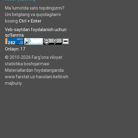
Ma`lumotda xato topdingizmi?
Uni belgilang va quyidagilarni
bosing
Ctrl + Enter
Veb-saytdan foydalanish uchun
qo'llanma
Onlayn: 17
© 2010-2026 Farg‘ona viloyat
statistika boshqarmasi
Materiallardan foydalanganda
www.farstat.uz havolani keltirish
majburiy.