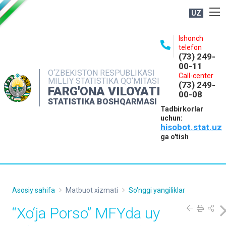
UZ
BOSHQARMA HAQIDA
Ishonch
telefon
OCHIQ MA'LUMOTLAR
(73) 249-
00-11
NASHRLAR
O‘ZBEKISTON RESPUBLIKASI
Call-center
MILLIY STATISTIKA QO‘MITASI
(73) 249-
INTERAKTIV XIZMATLAR
FARG'ONA VILOYATI
00-08
STATISTIKA BOSHQARMASI
MATBUOT XIZMATI
Tadbirkorlar
uchun:
MUROJAATLAR
hisobot.stat.uz
KONTAKTLAR
ga o'tish
Asosiy sahifa
Matbuot xizmati
So'nggi yangiliklar
“Xo‘ja Porso” MFYda uy