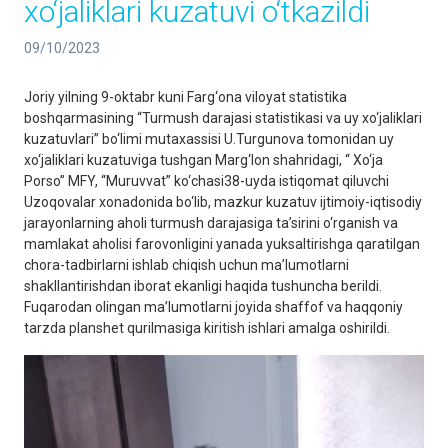
xo‘jaliklari kuzatuvi o‘tkazildi
09/10/2023
Joriy yilning 9-oktabr kuni Farg‘ona viloyat statistika
boshqarmasining “Turmush darajasi statistikasi va uy xo‘jaliklari
kuzatuvlari” bo‘limi mutaxassisi U.Turgunova tomonidan uy
xo‘jaliklari kuzatuviga tushgan Marg‘lon shahridagi, “ Xo‘ja
Porso” MFY, “Muruvvat” ko‘chasi38-uyda istiqomat qiluvchi
Uzoqovalar xonadonida bo‘lib, mazkur kuzatuv ijtimoiy-iqtisodiy
jarayonlarning aholi turmush darajasiga ta’sirini o‘rganish va
mamlakat aholisi farovonligini yanada yuksaltirishga qaratilgan
chora-tadbirlarni ishlab chiqish uchun ma’lumotlarni
shakllantirishdan iborat ekanligi haqida tushuncha berildi.
Fuqarodan olingan ma’lumotlarni joyida shaffof va haqqoniy
tarzda planshet qurilmasiga kiritish ishlari amalga oshirildi.