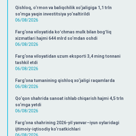
Qishloq, o‘rmon va baliqchilik xo‘jaligiga 1,1 trln
so‘mga yaqin investitsiya yo‘naltirildi
06/08/2026
Farg‘ona viloyatida koʻchmas mulk bilan bogʻliq
xizmatlari hajmi 644 mlrd so‘mdan oshdi
06/08/2026
Farg‘ona viloyatidan uzum eksporti 3,4 ming tonnani
tashkil etdi
06/08/2026
Farg‘ona tumanining qishloq xo‘jaligi raqamlarda
06/08/2026
Qo‘qon shahrida sanoat ishlab chiqarish hajmi 4,5 trln
so‘mga yetdi
06/08/2026
Farg‘ona shahrining 2026-yil yanvar–iyun oylaridagi
ijtimoiy-iqtisodiy ko‘rsatkichlari
06/08/2026