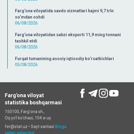
Farg‘ona viloyatida savdo xizmatlari hajmi 9,7 trln
so‘mdan oshdi
06/08/2026
Farg‘ona viloyatidan sabzi eksporti 11,9 ming tonnani
tashkil etdi
06/08/2026
Furqat tumanining asosiy iqtisodiy ko‘rsatkichlari
05/08/2026
Farg'ona viloyat
statistika boshqarmasi
150100, Farg'ona sh.,
Oq yo'l ko‘chаsi, 104 a-uy
fer@stat.uz •
Sayt xaritasi
Bizga
xabar yuboring