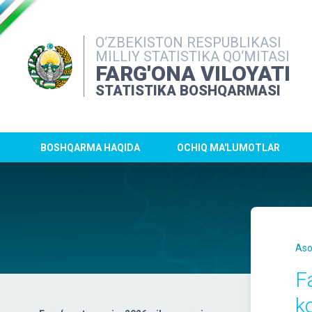
O‘ZBEKISTON RESPUBLIKASI
MILLIY STATISTIKA QO‘MITASI
FARG'ONA VILOYATI
STATISTIKA BOSHQARMASI
BOSHQARMA HAQIDA
OCHIQ MA'LUMOTLAR
Aso
F
k