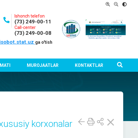
Ishonch telefon
(73) 249-00-11
Call-center
(73) 249-00-08
isobot.stat.uz
ga o'tish
MATI
MUROJAATLAR
KONTAKTLAR
 xususiy korxonalar