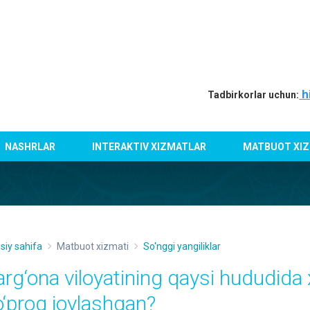
h
Tadbirkorlar uchun:
NASHRLAR
INTERAKTIV XIZMATLAR
MATBUOT XIZ
siy sahifa
Matbuot xizmati
So'nggi yangiliklar
arg‘ona viloyatining qaysi hududida
o‘proq joylashgan?