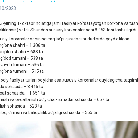
10/2023
3-yilning 1- oktabr holatiga jami faoliyat ko‘rsatayotgan korxona va tas
aliklarisiz) yetdi. Shundan xususiy korxonalar soni 8 253 tani tashkil qildi.
usiy korxonalar sonining eng ko‘pi quyidagi hududlarda qayd etilgan:
arg‘ona shahri – 1 306 ta
arg‘ilon shahri – 683 ta
ag‘dod tumani – 538 ta
uvayda tumani – 536 ta
arg‘ona tumani – 515 ta
isodiy faoliyat turlari bo‘yicha esa xususiy korxonalar quyidagicha taqsi
do sohasida – 3 445 ta
oat sohasida – 1 651 ta
hash va ovqatlanish bo‘yicha xizmatlar sohasida – 657 ta
ilish sohasida – 523 ta
loq, o‘rmon va baliqchilik xo‘jaligi sohasida – 355 ta