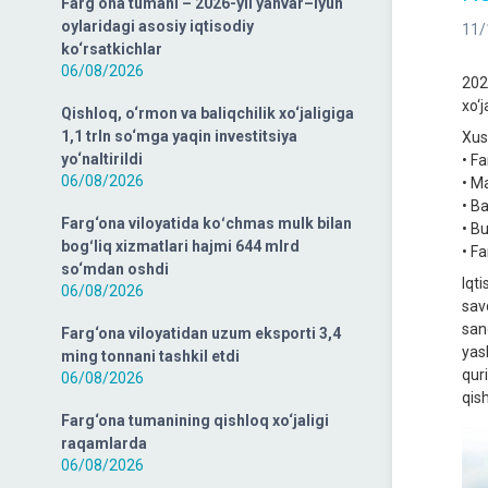
Farg‘ona tumani – 2026-yil yanvar–iyun
oylaridagi asosiy iqtisodiy
11/
ko‘rsatkichlar
06/08/2026
202
xo‘j
Qishloq, o‘rmon va baliqchilik xo‘jaligiga
1,1 trln so‘mga yaqin investitsiya
Xus
yo‘naltirildi
• F
06/08/2026
• M
• B
Farg‘ona viloyatida koʻchmas mulk bilan
• B
bogʻliq xizmatlari hajmi 644 mlrd
• F
so‘mdan oshdi
Iqt
06/08/2026
sav
san
Farg‘ona viloyatidan uzum eksporti 3,4
yas
ming tonnani tashkil etdi
qur
06/08/2026
qish
Farg‘ona tumanining qishloq xo‘jaligi
raqamlarda
06/08/2026