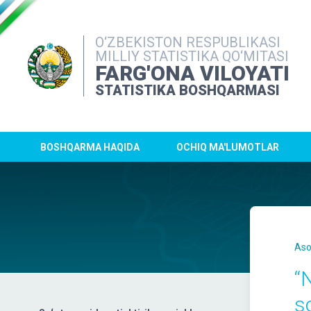
O‘ZBEKISTON RESPUBLIKASI
MILLIY STATISTIKA QO‘MITASI
FARG'ONA VILOYATI
STATISTIKA BOSHQARMASI
BOSHQARMA HAQIDA
OCHIQ MA'LUMOTLAR
Aso
“
so