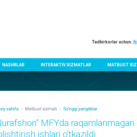
h
Tadbirkorlar uchun:
NASHRLAR
INTERAKTIV XIZMATLAR
MATBUOT XIZ
siy sahifa
Matbuot xizmati
So'nggi yangiliklar
Nurafshon” MFYda raqamlanmagan uyl
lishtirish ishlari o‘tkazildi