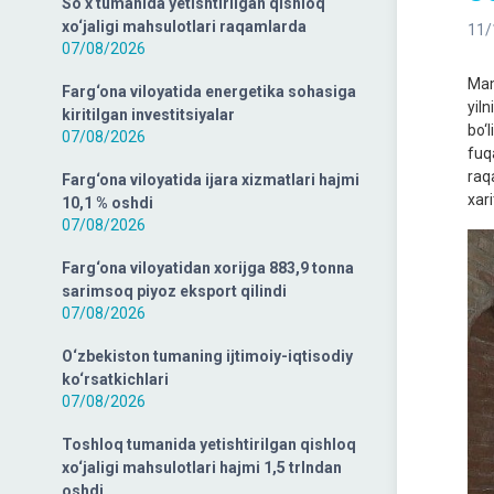
So‘x tumanida yetishtirilgan qishloq
xo‘jaligi mahsulotlari raqamlarda
11/
07/08/2026
Mam
Farg‘ona viloyatida energetika sohasiga
yiln
kiritilgan investitsiyalar
bo‘
07/08/2026
fuqa
raq
Farg‘ona viloyatida ijara xizmatlari hajmi
xari
10,1 % oshdi
07/08/2026
Farg‘ona viloyatidan xorijga 883,9 tonna
sarimsoq piyoz eksport qilindi
07/08/2026
O‘zbekiston tumaning ijtimoiy-iqtisodiy
ko‘rsatkichlari
07/08/2026
Toshloq tumanida yetishtirilgan qishloq
xo‘jaligi mahsulotlari hajmi 1,5 trlndan
oshdi