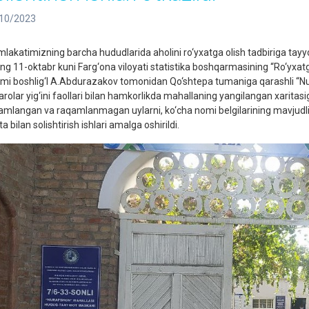
10/2023
lakatimizning barcha hududlarida aholini ro‘yxatga olish tadbiriga tayy
ing 11-oktabr kuni Farg‘ona viloyati statistika boshqarmasining “Ro‘yxatga 
limi boshlig‘I A.Abdurazakov tomonidan Qo‘shtepa tumaniga qarashli “Nur
rolar yig‘ini faollari bilan hamkorlikda mahallaning yangilangan xaritasiga 
amlangan va raqamlanmagan uylarni, ko‘cha nomi belgilarining mavjudl
ta bilan solishtirish ishlari amalga oshirildi.