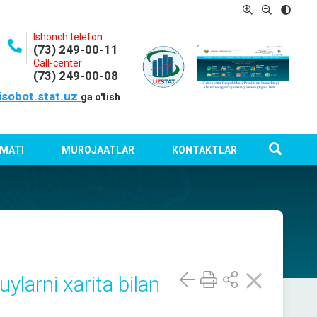
Ishonch telefon
(73) 249-00-11
Call-center
(73) 249-00-08
isobot.stat.uz
ga o'tish
MATI
MUROJAATLAR
KONTAKTLAR
arni xarita bilan