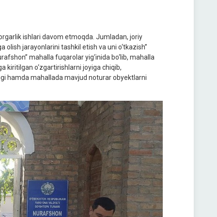
orgarlik ishlari davom etmoqda. Jumladan, joriy
olish jarayonlarini tashkil etish va uni o‘tkazish”
afshon” mahalla fuqarolar yig‘inida bo‘lib, mahalla
kiritilgan o‘zgartirishlarni joyiga chiqib,
igi hamda mahallada mavjud noturar obyektlarni