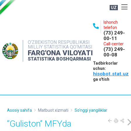
UZ
BOSHQARMA HAQIDA
Ishonch
telefon
OCHIQ MA'LUMOTLAR
(73) 249-
00-11
NASHRLAR
O‘ZBEKISTON RESPUBLIKASI
Call-center
MILLIY STATISTIKA QO‘MITASI
(73) 249-
INTERAKTIV XIZMATLAR
FARG'ONA VILOYATI
00-08
STATISTIKA BOSHQARMASI
MATBUOT XIZMATI
Tadbirkorlar
uchun:
MUROJAATLAR
hisobot.stat.uz
KONTAKTLAR
ga o'tish
Asosiy sahifa
Matbuot xizmati
So'nggi yangiliklar
“Guliston” MFYda