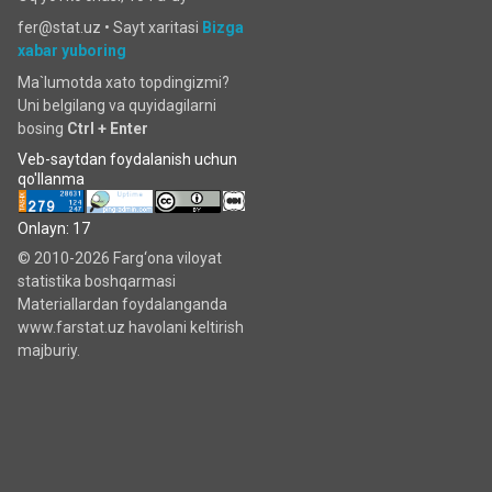
fer@stat.uz •
Sayt xaritasi
Bizga
xabar yuboring
Ma`lumotda xato topdingizmi?
Uni belgilang va quyidagilarni
bosing
Ctrl + Enter
Veb-saytdan foydalanish uchun
qo'llanma
Onlayn: 17
© 2010-2026 Farg‘ona viloyat
statistika boshqarmasi
Materiallardan foydalanganda
www.farstat.uz havolani keltirish
majburiy.