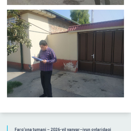
Farg‘ona tumani – 2026-yil yanvar–iyun oylaridagi