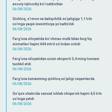
asosiy iqtisodiy ko‘rsatkichlar
06/08/2026
Qishloq, o‘rmon va baliqchilik xo‘jaligiga 1,1 trln
so‘mga yaqin investitsiya yo‘naltirildi
06/08/2026
Farg‘ona viloyatida koʻchmas mulk bilan bogʻliq
xizmatlari hajmi 644 mlrd so‘mdan oshdi
06/08/2026
Farg‘ona viloyatidan uzum eksporti 3,4 ming tonnani
tashkil etdi
06/08/2026
Farg‘ona tumanining qishloq xo‘jaligi raqamlarda
06/08/2026
Qo‘qon shahrida sanoat ishlab chiqarish hajmi 4,5 trln
so‘mga yetdi
06/08/2026