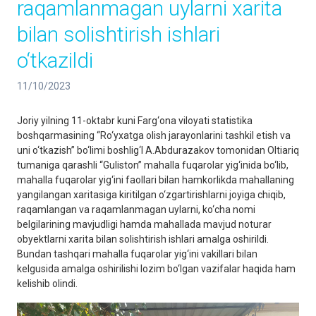
raqamlanmagan uylarni xarita
bilan solishtirish ishlari
o‘tkazildi
11/10/2023
Joriy yilning 11-oktabr kuni Farg‘ona viloyati statistika
boshqarmasining “Ro‘yxatga olish jarayonlarini tashkil etish va
uni o‘tkazish” bo‘limi boshlig‘I A.Abdurazakov tomonidan Oltiariq
tumaniga qarashli “Guliston” mahalla fuqarolar yig‘inida bo‘lib,
mahalla fuqarolar yig‘ini faollari bilan hamkorlikda mahallaning
yangilangan xaritasiga kiritilgan o‘zgartirishlarni joyiga chiqib,
raqamlangan va raqamlanmagan uylarni, ko‘cha nomi
belgilarining mavjudligi hamda mahallada mavjud noturar
obyektlarni xarita bilan solishtirish ishlari amalga oshirildi.
Bundan tashqari mahalla fuqarolar yig‘ini vakillari bilan
kelgusida amalga oshirilishi lozim bo‘lgan vazifalar haqida ham
kelishib olindi.