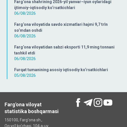
Farg‘ona shahrining 2026-yil yanvar–iyun oylaridagi
ijtimoiy-iqtisodiy ko‘rsatkichlari
06/08/2026
Farg‘ona viloyatida savdo xizmatlari hajmi 9,7 trln
so‘mdan oshdi
06/08/2026
Farg‘ona viloyatidan sabzi eksporti 11,9 ming tonnani
tashkil etdi
06/08/2026
Furqat tumanining asosiy iqtisodiy ko‘rsatkichlari
05/08/2026
Farg'ona viloyat
statistika boshqarmasi
150100, Farg'ona sh.,
Oq yo'l ko‘chаsi, 104 a-uy