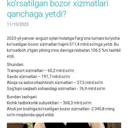
ko‘rsatilgan bozor xizmatlari
qanchaga yetdi?
11/10/2023
2023-yil yanvar-avgust oylari holatiga Farg‘ona tumani bo‘yicha
ko‘rsatilgan bozor xizmatlari hajmi 511,4 mlrd.so‘mga yetdi. Bu
ko‘rsatkich o‘tgan yilning mos davriga nisbatan 106,5 %ni tashkil
etdi.
Shundan:
Transport xizmatlari – 60,2 mlrd.so‘m
Savdo xizmatlari – 191,7 mlrd.so‘m
Aloqa va axborotlashtirish xizmatlari – 37,5 mlrd.so‘m
Sog‘liqni saqlash sohasidagi xizmatlari - 76,9 mlrd.so‘m
Bundan tashqari:
Kichik tadbirkorlik subyektlari – 368,3 mlrd.so‘m
Aholi jon boshiga ko‘rsatilgan bozor xizmatlari- 2 345,8 ming
so‘m miqdorida qayd etildi.