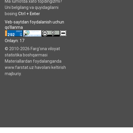
Ma`lumotda xato topdingizmi?
Uni belgilang va quyidagilarni
bosing
Ctrl + Enter
Veb-saytdan foydalanish uchun
qo'llanma
Onlayn: 17
© 2010-2026 Farg‘ona viloyat
statistika boshqarmasi
Materiallardan foydalanganda
www.farstat.uz havolani keltirish
majburiy.