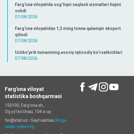
Farg‘ona viloyatida sog‘liqni saqlash xizmatlari hajmi
oshdi
07/08/2026
Farg‘ona viloyatidan 1,3 ming tonna qalampir eksport
qilindi
07/08/2026
Uchko‘prik tumanining asosiy iqtisodiy ko‘rsatkichlari
07/08/2026
Farg'ona viloyat
statistika boshqarmasi
150100, Farg'ona sh.,
Oq yo'l ko‘chаsi, 104 a-uy
fer@stat.uz •
Sayt xaritasi
Bizga
xabar yuboring