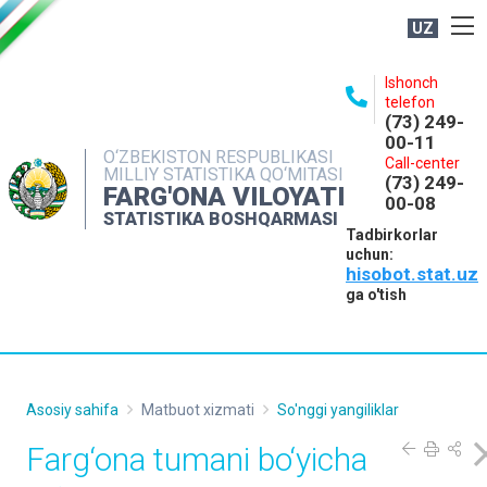
UZ
BOSHQARMA HAQIDA
Ishonch
telefon
OCHIQ MA'LUMOTLAR
(73) 249-
00-11
NASHRLAR
O‘ZBEKISTON RESPUBLIKASI
Call-center
MILLIY STATISTIKA QO‘MITASI
(73) 249-
INTERAKTIV XIZMATLAR
FARG'ONA VILOYATI
00-08
STATISTIKA BOSHQARMASI
MATBUOT XIZMATI
Tadbirkorlar
uchun:
MUROJAATLAR
hisobot.stat.uz
KONTAKTLAR
ga o'tish
Asosiy sahifa
Matbuot xizmati
So'nggi yangiliklar
Farg‘ona tumani bo‘yicha