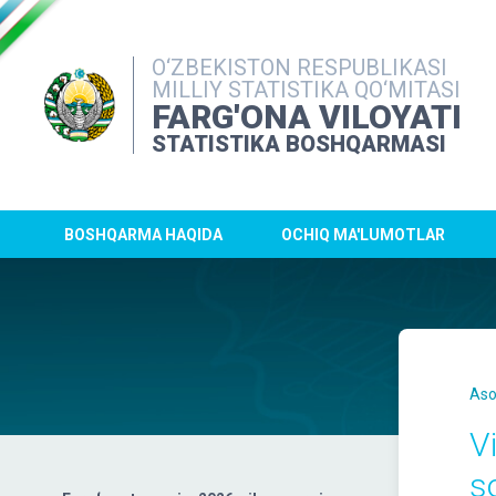
O‘ZBEKISTON RESPUBLIKASI
MILLIY STATISTIKA QO‘MITASI
FARG'ONA VILOYATI
STATISTIKA BOSHQARMASI
BOSHQARMA HAQIDA
OCHIQ MA'LUMOTLAR
Aso
V
s