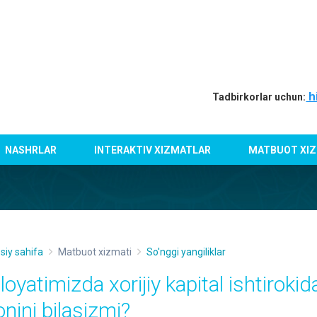
h
Tadbirkorlar uchun:
NASHRLAR
INTERAKTIV XIZMATLAR
MATBUOT XIZ
siy sahifa
Matbuot xizmati
So'nggi yangiliklar
iloyatimizda xorijiy kapital ishtiroki
onini bilasizmi?