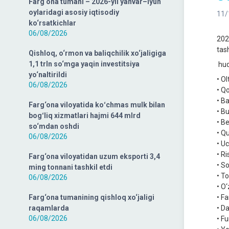
Farg‘ona tumani – 2026-yil yanvar–iyun
oylaridagi asosiy iqtisodiy
11/
ko‘rsatkichlar
06/08/2026
2023
tas
Qishloq, o‘rmon va baliqchilik xo‘jaligiga
1,1 trln so‘mga yaqin investitsiya
hud
yo‘naltirildi
• Ol
06/08/2026
• Q
• B
Farg‘ona viloyatida koʻchmas mulk bilan
• B
bogʻliq xizmatlari hajmi 644 mlrd
• B
so‘mdan oshdi
• Q
06/08/2026
• U
• R
Farg‘ona viloyatidan uzum eksporti 3,4
• S
ming tonnani tashkil etdi
• T
06/08/2026
• O
Farg‘ona tumanining qishloq xo‘jaligi
• F
raqamlarda
• D
06/08/2026
• F