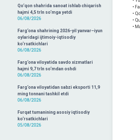
• Y
Qo‘qon shahrida sanoat ishlab chiqarish
• F
hajmi 4,5 trln so‘mga yetdi
• Q
06/08/2026
• Q
• M
Farg‘ona shahrining 2026-yil yanvar–iyun
oylaridagi ijtimoiy-iqtisodiy
ko‘rsatkichlari
06/08/2026
Farg‘ona viloyatida savdo xizmatlari
hajmi 9,7 trln so‘mdan oshdi
06/08/2026
Farg‘ona viloyatidan sabzi eksporti 11,9
ming tonnani tashkil etdi
06/08/2026
Furqat tumanining asosiy iqtisodiy
ko‘rsatkichlari
05/08/2026