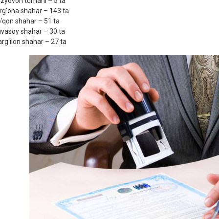
ozyovon tumani – 5 ta
arg‘ona shahar – 143 ta
o‘qon shahar – 51 ta
uvasoy shahar – 30 ta
arg‘ilon shahar – 27 ta