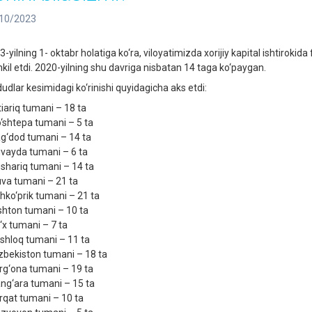
10/2023
-yilning 1- oktabr holatiga ko‘ra, viloyatimizda xorijiy kapital ishtirokid
hkil etdi. 2020-yilning shu davriga nisbatan 14 taga ko‘paygan.
udlar kesimidagi ko‘rinishi quyidagicha aks etdi:
tiariq tumani – 18 ta
o‘shtepa tumani – 5 ta
ag‘dod tumani – 14 ta
uvayda tumani – 6 ta
eshariq tumani – 14 ta
uva tumani – 21 ta
chko‘prik tumani – 21 ta
ishton tumani – 10 ta
o‘x tumani – 7 ta
oshloq tumani – 11 ta
‘zbekiston tumani – 18 ta
arg‘ona tumani – 19 ta
ang‘ara tumani – 15 ta
urqat tumani – 10 ta