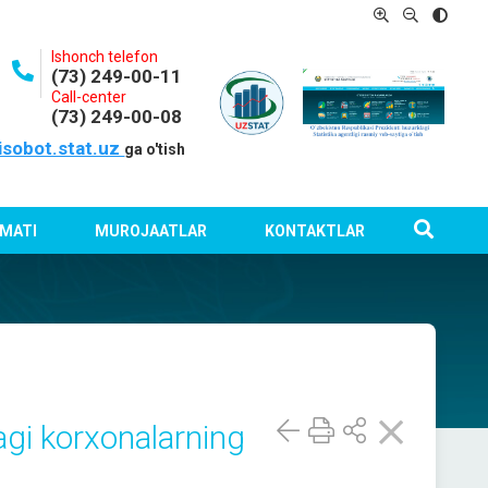
Ishonch telefon
(73) 249-00-11
Call-center
(73) 249-00-08
isobot.stat.uz
ga o'tish
MATI
MUROJAATLAR
KONTAKTLAR
dagi korxonalarning