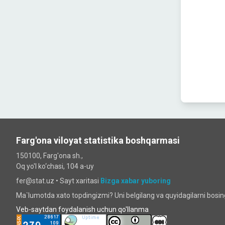
Farg'ona viloyat statistika boshqarmasi
150100, Farg'ona sh.,
Oq yo'l ko‘chаsi, 104 a-uy
fer@stat.uz •
Sayt xaritasi
Bizga xabar yuboring
Ma`lumotda xato topdingizmi? Uni belgilang va quyidagilarni bosi
Veb-saytdan foydalanish uchun qo'llanma